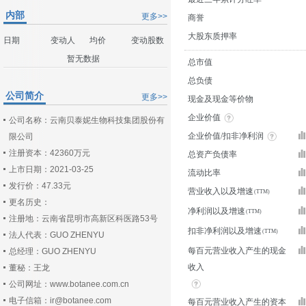
内部
更多>>
商誉
大股东质押率
日期
变动人
均价
变动股数
暂无数据
总市值
总负债
公司简介
更多>>
现金及现金等价物
企业价值
公司名称：云南贝泰妮生物科技集团股份有
企业价值/扣非净利润
限公司
注册资本：42360万元
总资产负债率
上市日期：2021-03-25
流动比率
发行价：47.33元
营业收入以及增速
更名历史：
净利润以及增速
注册地：云南省昆明市高新区科医路53号
扣非净利润以及增速
法人代表：GUO ZHENYU
每百元营业收入产生的现金
总经理：GUO ZHENYU
收入
董秘：王龙
公司网址：www.botanee.com.cn
电子信箱：ir@botanee.com
每百元营业收入产生的资本