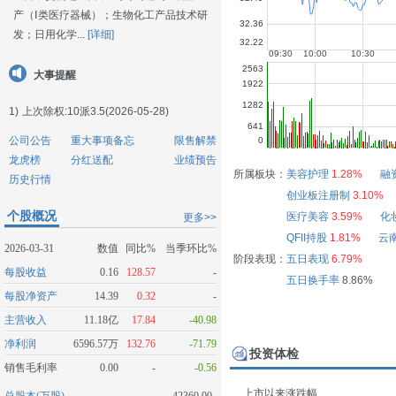
产（Ⅰ类医疗器械）；生物化工产品技术研
发；日用化学...
[详细]
大事提醒
1)
上次除权:10派3.5(2026-05-28)
公司公告
重大事项备忘
限售解禁
龙虎榜
分红送配
业绩预告
所属板块：
美容护理
1.28%
融
历史行情
创业板注册制
3.10%
个股概况
医疗美容
3.59%
化
更多>>
QFII持股
1.81%
云
2026-03-31
数值
同比%
当季环比%
阶段表现：
五日表现
6.79%
每股收益
0.16
128.57
-
五日换手率
8.86%
每股净资产
14.39
0.32
-
主营收入
11.18亿
17.84
-40.98
净利润
6596.57万
132.76
-71.79
投资体检
销售毛利率
0.00
-
-0.56
上市以来涨跌幅