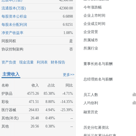
总股本(万股)
42360.00
今年涨跌幅
流通股本(万股)
42360.00
企业上市时间
每股资本公积金
6.6898
企业成立时间
每股未分配利润
6.9251
企业背景
净资产收益率
1.08%
所属城市
同股同权
是
所属行业
协议控制架构
否
资产负债
现金流量
利润表
财务报告
董事长姓名与薪酬
主营收入
更多>>
总经理姓名与薪酬
名称
收入
占比
同比
护肤品
4575.26
85.38%
-4.71%
员工人数
彩妆
471.51
8.80%
-14.35%
人均创利
医疗器械
264.83
4.94%
-25.39%
融资历史
其他(补充)
26.48
0.49%
--
其他
20.56
0.38%
--
历史分红募资比
最近三年累计分红率