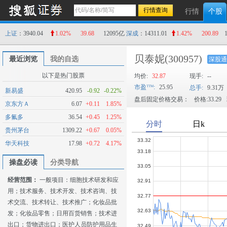
行情
个股
上证
：3940.04
1.02%
39.68
12095亿
深成
：14311.01
1.42%
200.89
贝泰妮
(300957)
最近浏览
我的自选
深股通
以下是热门股票
均价:
32.87
现手:
--
市盈
:
25.95
总手:
9.31万
新易盛
420.95
-0.92
-0.22%
盘后固定价格交易：
价格:33.29
京东方Ａ
6.07
+0.11
1.85%
多氟多
36.54
+0.45
1.25%
贵州茅台
1309.22
+0.67
0.05%
华天科技
17.98
+0.72
4.17%
操盘必读
分类导航
经营范围：
一般项目：细胞技术研发和应
用；技术服务、技术开发、技术咨询、技
术交流、技术转让、技术推广；化妆品批
发；化妆品零售；日用百货销售；技术进
出口；货物进出口；医护人员防护用品生