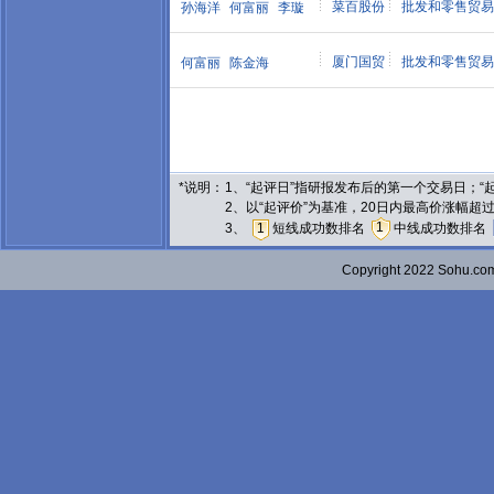
菜百股份
批发和零售贸易
孙海洋
何富丽
李璇
厦门国贸
批发和零售贸易
何富丽
陈金海
*说明：
1、“起评日”指研报发布后的第一个交易日；
2、以“起评价”为基准，20日内最高价涨幅超
1
3、
1
短线成功数排名
中线成功数排名
Copyright 2022 Sohu.c