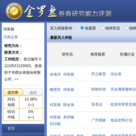
买入研报查询：
按股票
按研究员
按
何富丽
天风证券
最新买入评级
研究方向：
联系方式：
研究员
推荐股票
所属行业
工作经历：
登记编号:S
1110521120003。曾就
职于华西证券股份有限
昂立教育
综合类
孙海洋
何富丽
公司
...>>
联检科技
非金属类建材业
鲍荣富
何富丽
成功率
总分
20日
15.38%
苏美达
批发和零售贸易
短线
（--）
何富丽
陈金海
60日
0%
中线
（--）
何富丽
来舒楠
广州酒家
食品饮料行业
刘洁铭
首页