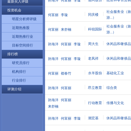
迪阿股份
批发和零售贸易
孙海洋
何富丽
李璇
最新买入评级
投资机会
社会服务业（旅
同庆楼
何富丽
李璇
游...）
明星分析师评级
社会服务业（旅
近期热推股
科锐国际
何富丽
来舒楠
游...）
近期热推行业
周大生
休闲品和奢侈品
孙海洋
何富丽
李璇
目标空间排行
排行榜
老凤祥
休闲品和奢侈品
孙海洋
何富丽
李璇
研究员排行
机构排行
水羊股份
基础化工业
何富丽
都春竹
行业排行
昂立教育
综合类
孙海洋
何富丽
评测介绍
孙海洋
何富丽
行动教育
传播与文化
来舒楠
潮宏基
休闲品和奢侈品
孙海洋
何富丽
李璇