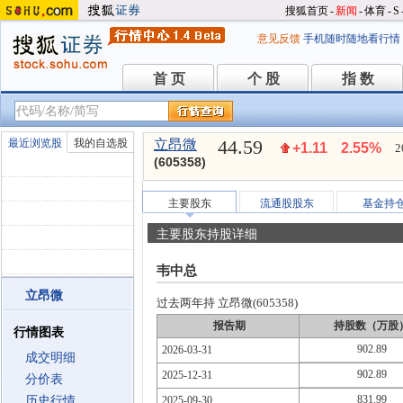
搜狐首页
-
新闻
-
体育
-
S
意见反馈
手机随时随地看行情
首 页
个 股
指 数
首 页
个 股
指 数
44.59
最近浏览股
我的自选股
立昂微
+1.11
2.55%
2
(605358)
主要股东
流通股股东
基金持
主要股东持股详细
韦中总
立昂微
过去两年持 立昂微(605358)
报告期
持股数（万股
行情图表
902.89
2026-03-31
成交明细
902.89
2025-12-31
分价表
831.99
历史行情
2025-09-30