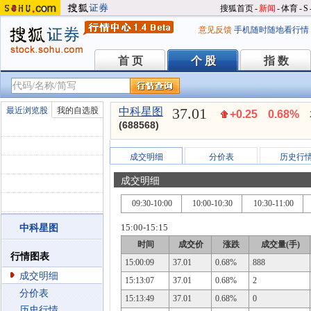
搜狐首页
-
新闻
-
体育
-
S
意见反馈
手机随时随地看行情
首 页
个 股
指 数
首 页
个 股
指 数
37.01
最近浏览股
我的自选股
中科星图
+0.25
0.68%
(688568)
成交明细
分价表
历史行
成交明细
09:30-10:00
10:00-10:30
10:30-11:00
15:00-15:15
中科星图
时间
成交价
涨跌
成交量(手)
行情图表
15:00:09
37.01
0.68%
888
成交明细
15:13:07
37.01
0.68%
2
分价表
15:13:49
37.01
0.68%
0
历史行情