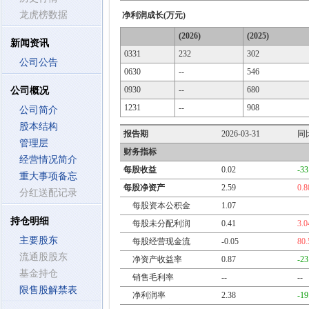
龙虎榜数据
净利润成长(万元)
(2026)
(2025)
新闻资讯
0331
232
302
公司公告
0630
--
546
0930
--
680
公司概况
1231
--
908
公司简介
股本结构
报告期
2026-03-31
同
管理层
财务指标
经营情况简介
每股收益
0.02
-3
重大事项备忘
每股净资产
2.59
0.
分红送配记录
每股资本公积金
1.07
持仓明细
每股未分配利润
0.41
3.
主要股东
每股经营现金流
-0.05
80
流通股股东
净资产收益率
0.87
-2
基金持仓
销售毛利率
--
--
限售股解禁表
净利润率
2.38
-1