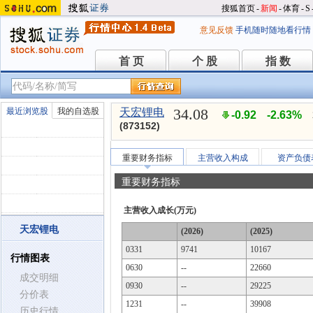
搜狐首页
-
新闻
-
体育
-
S
意见反馈
手机随时随地看行情
首 页
个 股
指 数
首 页
个 股
指 数
34.08
最近浏览股
我的自选股
天宏锂电
-0.92
-2.63%
(873152)
重要财务指标
主营收入构成
资产负债
重要财务指标
主营收入成长(万元)
天宏锂电
(2026)
(2025)
0331
9741
10167
行情图表
0630
--
22660
成交明细
0930
--
29225
分价表
1231
--
39908
历史行情