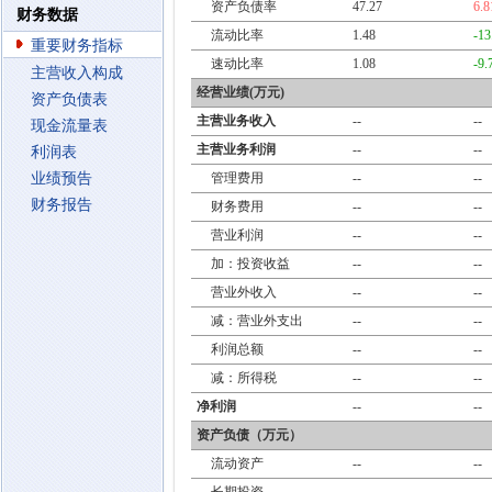
资产负债率
47.27
6.
财务数据
流动比率
1.48
-1
重要财务指标
速动比率
1.08
-9
主营收入构成
经营业绩(万元)
资产负债表
主营业务收入
--
--
现金流量表
主营业务利润
--
--
利润表
业绩预告
管理费用
--
--
财务报告
财务费用
--
--
营业利润
--
--
加：投资收益
--
--
营业外收入
--
--
减：营业外支出
--
--
利润总额
--
--
减：所得税
--
--
净利润
--
--
资产负债（万元）
流动资产
--
--