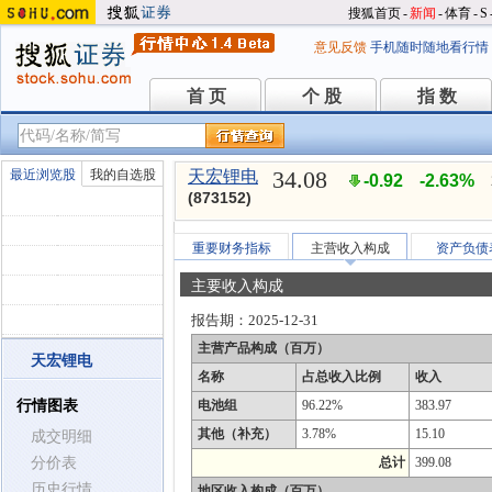
搜狐首页
-
新闻
-
体育
-
S
意见反馈
手机随时随地看行情
首 页
个 股
指 数
首 页
个 股
指 数
34.08
最近浏览股
我的自选股
天宏锂电
-0.92
-2.63%
(873152)
重要财务指标
主营收入构成
资产负债
主要收入构成
报告期：
2025-12-31
主营产品构成（百万）
天宏锂电
名称
占总收入比例
收入
行情图表
电池组
96.22%
383.97
其他（补充）
3.78%
15.10
成交明细
分价表
总计
399.08
历史行情
地区收入构成（百万）