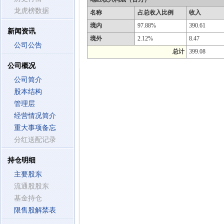
龙虎榜数据
名称
占总收入比例
收入
境内
97.88%
390.61
新闻资讯
境外
2.12%
8.47
公司公告
总计
399.08
公司概况
公司简介
股本结构
管理层
经营情况简介
重大事项备忘
分红送配记录
持仓明细
主要股东
流通股股东
基金持仓
限售股解禁表