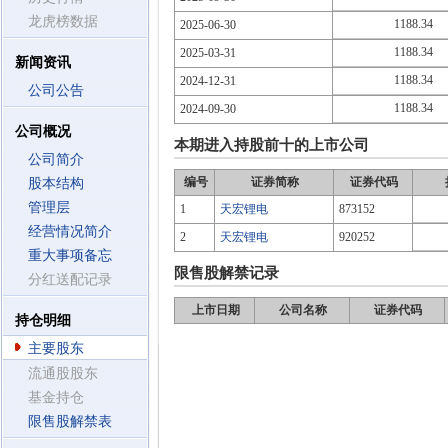
龙虎榜数据
1188.34
2025-06-30
1188.34
2025-03-31
新闻资讯
1188.34
2024-12-31
公司公告
1188.34
2024-09-30
公司概况
本期进入持股前十的上市公司
公司简介
编号
证券简称
证券代码
股本结构
管理层
1
天宏锂电
873152
经营情况简介
2
天宏锂电
920252
重大事项备忘
限售股解禁记录
分红送配记录
上市日期
公司名称
证券代码
持仓明细
主要股东
流通股股东
基金持仓
限售股解禁表