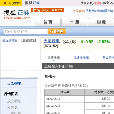
搜狐首页
-
新闻
-
体育
-
S
意见反馈
手机随时随地看行情
首 页
个 股
指 数
首 页
个 股
指 数
34.08
最近浏览股
我的自选股
天宏锂电
-0.92
-2.63%
(873152)
主要股东
流通股股东
基金持
主要股东持股详细
都伟云
天宏锂电
过去两年持 天宏锂电(873152)
报告期
持股数（万股
行情图表
1188.34
2026-03-31
成交明细
1188.34
2025-12-31
分价表
1188.34
历史行情
2025-09-30