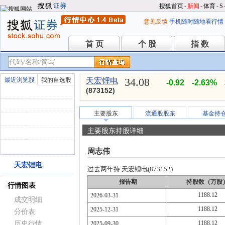
搜狐首页
-
新闻
-
体育
-
S
意见反馈
手机随时随地看行情
首 页
个 股
指 数
首 页
个 股
指 数
34.08
最近浏览股
我的自选股
天宏锂电
-0.92
-2.63%
(873152)
主要股东
流通股股东
基金持
主要股东持股详细
周志伟
天宏锂电
过去两年持 天宏锂电(873152)
报告期
持股数（万股
行情图表
1188.12
2026-03-31
成交明细
1188.12
2025-12-31
分价表
1188.12
历史行情
2025-09-30