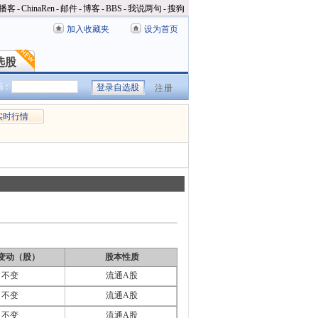
播客
-
ChinaRen
-
邮件
-
博客
-
BBS
-
我说两句
-
搜狗
加入收藏夹
设为首页
选股
选股
码：
注册
实时行情
变动（股）
股本性质
不变
流通A股
不变
流通A股
不变
流通A股