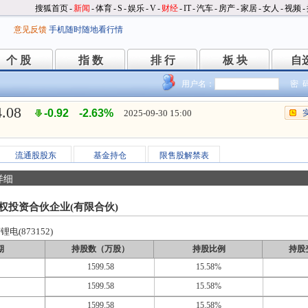
搜狐首页
-
新闻
-
体育
-
S
-
娱乐
-
V
-
财经
-
IT
-
汽车
-
房产
-
家居
-
女人
-
视频
-
意见反馈
手机随时随地看行情
个 股
指 数
排 行
板 块
自
个 股
指 数
排 行
板 块
自
用户名：
密 
4.08
-0.92
-2.63%
2025-09-30 15:00
流通股股东
基金持仓
限售股解禁表
详细
权投资合伙企业(有限合伙)
电(873152)
期
持股数（万股）
持股比例
持股
1599.58
15.58%
1599.58
15.58%
1599.58
15.58%