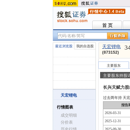
首 页
首 页
3
最近浏览股
我的自选股
天宏锂电
(873152)
主要股东
主要股东持股
长兴天赋力股
天宏锂电
过去两年持 天宏锂
报告
行情图表
2026-03-31
成交明细
2025-12-31
分价表
历史行情
2025-09-30