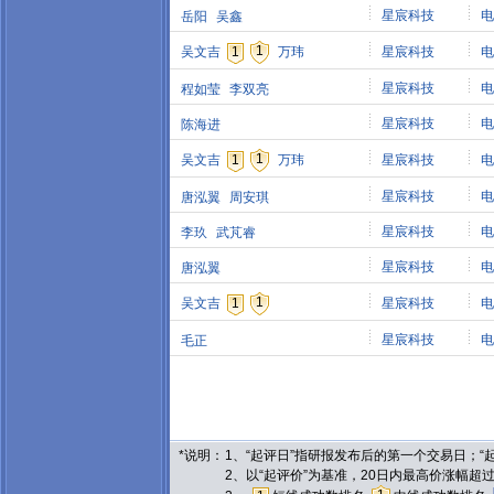
星宸科技
电
岳阳
吴鑫
1
吴文吉
1
万玮
星宸科技
电
星宸科技
电
程如莹
李双亮
星宸科技
电
陈海进
1
吴文吉
1
万玮
星宸科技
电
星宸科技
电
唐泓翼
周安琪
星宸科技
电
李玖
武芃睿
星宸科技
电
唐泓翼
1
吴文吉
1
星宸科技
电
星宸科技
电
毛正
*说明：
1、“起评日”指研报发布后的第一个交易日；
2、以“起评价”为基准，20日内最高价涨幅超