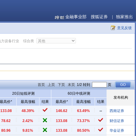
金融事业部
搜狐证券
|
独家推出
意见反馈
电力设备行业
综合类
首页
上页
下页
末页
1/2 转到
页
20日短线评测
60日中线评测
发布机构
最高价*
最高涨幅
结果
最高价*
最高涨幅
结果
133.08
48.39%
146.62
63.49%
--
西南证券
78.62
2.42%
133.08
73.37%
财信证券
80.96
9.81%
133.08
80.50%
华金证券