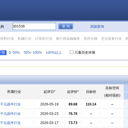
机构
高级查询
品饮料行业
机械行业
计算机行业
银行和金融服务
医药生物
交运设备行业
不限
0~50%
50%~100%
100%以上
只看历史评测
目标空间
所属行业
起评日*
起评价*
目标价
(相对现价)
子元器件行业
2026-05-19
89.68
110.14
--
子元器件行业
2026-03-23
76.76
--
--
子元器件行业
2026-03-17
73.73
--
--