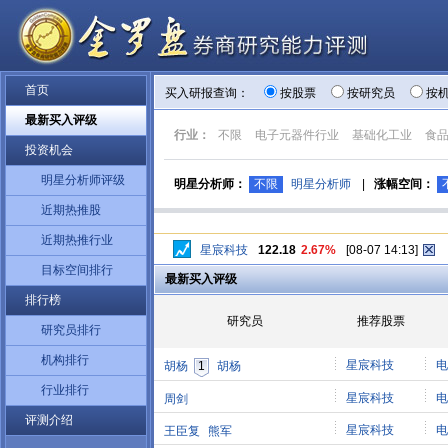
首页
买入研报查询：
按股票
按研究员
按
最新买入评级
行业：
不限
电子元器件行业
基础化工业
食
投资机会
明星分析师评级
明星分析师：
不限
明星分析师
|
涨幅空间：
近期热推股
近期热推行业
星宸科技
122.18
2.67%
[08-07 14:13]
目标空间排行
最新买入评级
排行榜
研究员
推荐股票
研究员排行
机构排行
星宸科技
电
胡杨
1
胡杨
行业排行
星宸科技
电
周剑
评测介绍
星宸科技
电
王臣复
熊军