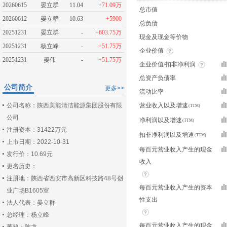
20260615
晏立群
11.04
+71.09万
总市值
20260612
晏立群
10.63
+5900
总负债
20251231
晏立群
-
+603.75万
现金及现金等价物
20251231
杨立峰
-
+51.75万
企业价值
20251231
晏伟
-
+51.75万
企业价值/扣非净利润
总资产负债率
公司简介
更多>>
流动比率
公司名称：陕西美能清洁能源集团股份有限
营业收入以及增速
公司
净利润以及增速
注册资本：31422万元
扣非净利润以及增速
上市日期：2022-10-31
每百元营业收入产生的现金
发行价：10.69元
收入
更名历史：
注册地：陕西省西安市高新区科技路48号创
每百元营业收入产生的资本
业广场B1605室
性支出
法人代表：晏立群
总经理：杨立峰
每百元营业收入产生的现金