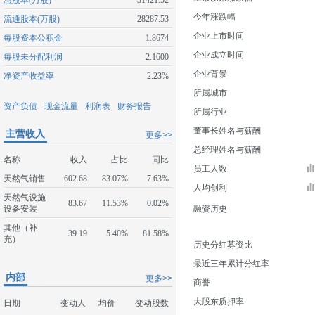
总股本(万股)
31421.52
今年涨跌幅
流通股本(万股)
28287.53
企业上市时间
每股资本公积金
1.8674
企业成立时间
每股未分配利润
2.1600
企业背景
净资产收益率
2.23%
所属城市
资产负债
现金流量
利润表
财务报告
所属行业
董事长姓名与薪酬
主营收入
更多>>
总经理姓名与薪酬
名称
收入
占比
同比
员工人数
天然气销售
602.68
83.07%
7.63%
人均创利
天然气设施
83.67
11.53%
0.02%
设备安装
融资历史
其他（补
39.19
5.40%
81.58%
充）
历史分红募资比
最近三年累计分红率
内部
更多>>
商誉
大股东质押率
日期
变动人
均价
变动股数