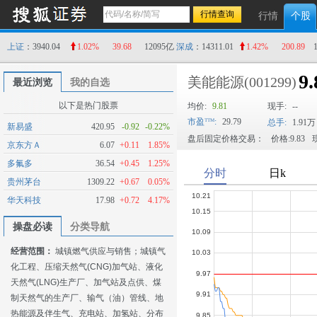
行情
个股
上证
：3940.04
1.02%
39.68
12095亿
深成
：14311.01
1.42%
200.89
9.
美能能源
(001299)
最近浏览
我的自选
以下是热门股票
均价:
9.81
现手:
--
市盈
:
29.79
总手:
1.91万
新易盛
420.95
-0.92
-0.22%
盘后固定价格交易：
价格:9.83
现
京东方Ａ
6.07
+0.11
1.85%
多氟多
36.54
+0.45
1.25%
贵州茅台
1309.22
+0.67
0.05%
华天科技
17.98
+0.72
4.17%
操盘必读
分类导航
经营范围：
城镇燃气供应与销售；城镇气
化工程、压缩天然气(CNG)加气站、液化
天然气(LNG)生产厂、加气站及点供、煤
制天然气的生产厂、输气（油）管线、地
热能源及伴生气、充电站、加氢站、分布