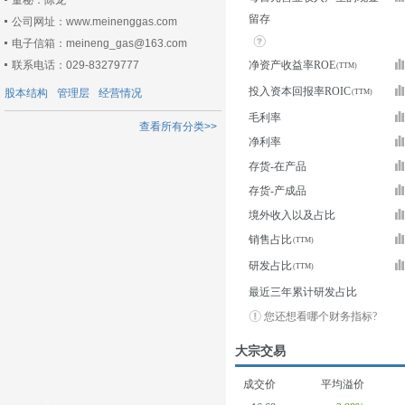
董秘：陈龙
留存
公司网址：www.meinenggas.com
电子信箱：meineng_gas@163.com
联系电话：029-83279777
净资产收益率ROE
投入资本回报率ROIC
股本结构
管理层
经营情况
毛利率
查看所有分类>>
净利率
存货-在产品
存货-产成品
境外收入以及占比
销售占比
研发占比
最近三年累计研发占比
您还想看哪个财务指标?
大宗交易
成交价
平均溢价