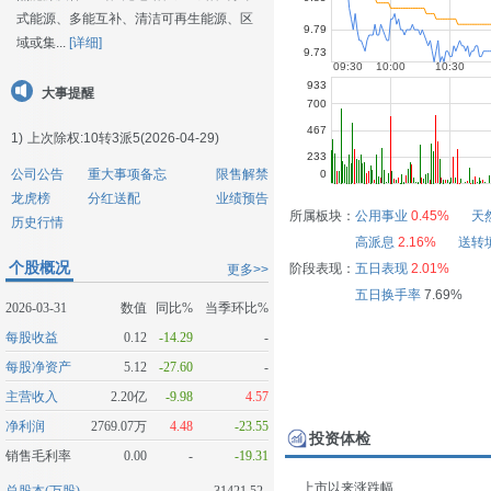
式能源、多能互补、清洁可再生能源、区
域或集...
[详细]
大事提醒
1)
上次除权:10转3派5(2026-04-29)
公司公告
重大事项备忘
限售解禁
龙虎榜
分红送配
业绩预告
所属板块：
公用事业
0.45%
天
历史行情
高派息
2.16%
送转
个股概况
阶段表现：
五日表现
2.01%
更多>>
五日换手率
7.69%
2026-03-31
数值
同比%
当季环比%
每股收益
0.12
-14.29
-
每股净资产
5.12
-27.60
-
主营收入
2.20亿
-9.98
4.57
净利润
2769.07万
4.48
-23.55
投资体检
销售毛利率
0.00
-
-19.31
上市以来涨跌幅