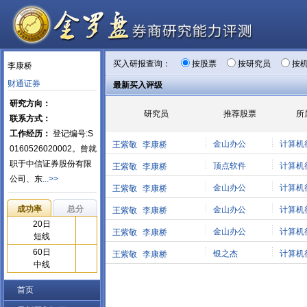
买入研报查询：
按股票
按研究员
按
李康桥
财通证券
最新买入评级
研究方向：
研究员
推荐股票
所
联系方式：
工作经历：
登记编号:S
金山办公
计算机
王紫敬
李康桥
0160526020002。曾就
职于中信证券股份有限
顶点软件
计算机
王紫敬
李康桥
公司、东
...>>
金山办公
计算机
王紫敬
李康桥
成功率
总分
金山办公
计算机
王紫敬
李康桥
20日
金山办公
计算机
王紫敬
李康桥
短线
60日
银之杰
计算机
王紫敬
李康桥
中线
首页