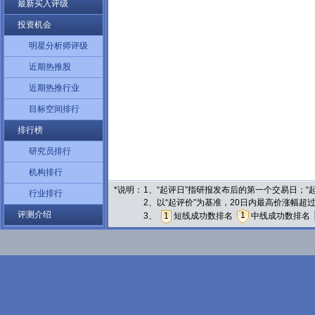
最新买入评级
投资机会
明星分析师评级
近期热推股
近期热推行业
目标空间排行
排行榜
研究员排行
机构排行
*说明：
1、“起评日”指研报发布后的第一个交易日；
行业排行
2、以“起评价”为基准，20日内最高价涨幅超
评测介绍
1
3、
1
短线成功数排名
中线成功数排名