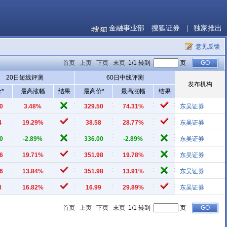
金融事业部
搜狐证券
|
独家推出
意见反馈
首页
上页
下页
末页
1/1 转到
页
20日短线评测
60日中线评测
发布机构
*
最高涨幅
结果
最高价*
最高涨幅
结果
0
3.48%
329.50
74.31%
东吴证券
4
19.29%
38.58
28.77%
东吴证券
0
-2.89%
336.00
-2.89%
东吴证券
6
19.71%
351.98
19.78%
东吴证券
6
13.84%
351.98
13.91%
东吴证券
8
16.82%
16.99
29.89%
东吴证券
首页
上页
下页
末页
1/1 转到
页