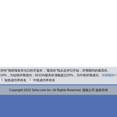
“起评价”指研报发布当日的开盘价；“最高价”指从起评日开始，评测期内的最高价。
过10%，为短线评测成功；60日内最高价涨幅超过20%，为中线评测成功。
详细规则>
1
1
短线成功率排名
中线成功率排名
Copyright 2022 Sohu.com Inc. All Rights Reserved. 搜狐公司 版权所有