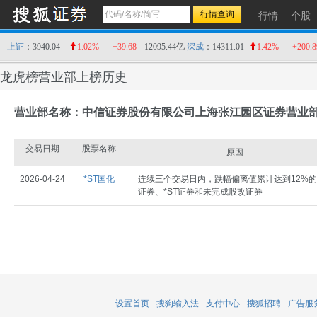
行情
个股
上证
：3940.04
1.02%
+39.68
12095.44亿
深成
：14311.01
1.42%
+200.8
龙虎榜营业部上榜历史
营业部名称：中信证券股份有限公司上海张江园区证券营业
交易日期
股票名称
原因
2026-04-24
*ST国化
连续三个交易日内，跌幅偏离值累计达到12%的
证券、*ST证券和未完成股改证券
设置首页
-
搜狗输入法
-
支付中心
-
搜狐招聘
-
广告服