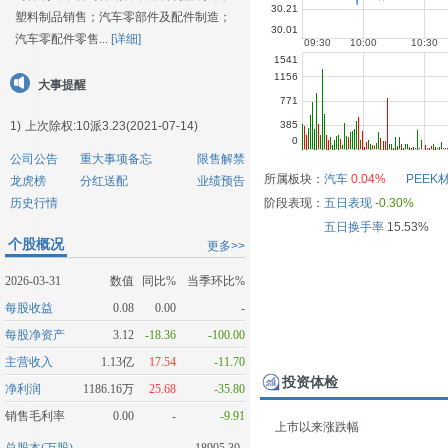
塑料制品销售；汽车零部件及配件制造；
汽车零配件零售...
[详细]
大事提醒
1)
上次除权:10派3.23(2021-07-14)
公司公告
重大事项备忘
限售解禁
所属板块：
汽车
0.04%
PEEK
龙虎榜
分红送配
业绩预告
历史行情
阶段表现：
五日表现
-0.30%
五日换手率
15.53%
个股概况
更多>>
2026-03-31
数值
同比%
当季环比%
每股收益
0.08
0.00
-
每股净资产
3.12
-18.36
-100.00
主营收入
1.13亿
17.54
-11.70
投资体检
净利润
1186.16万
25.68
-35.80
销售毛利率
0.00
-
-9.91
上市以来涨跌幅