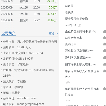
20260609
郝胜涛
19.69
-24.20万
总市值
20260609
赵红涛
20.00
-5.50万
总负债
20260608
赵红涛
19.69
-42.54万
现金及现金等价物
20260608
郝胜涛
19.97
-16.65万
企业价值
企业价值/扣非净利润
公司简介
更多>>
总资产负债率
公司名称：河北华密新材科技股份有限公司
流动比率
注册资本：18905万元
营业收入以及增速
上市日期(北交所)：2022-12-23
净利润以及增速
发行价(北交所)：8.00元
更名历史：华密股份
扣非净利润以及增速
注册地：河北省邢台市任泽区邢州东大街
每百元营业收入产生的现金
215号
收入
法人代表：李藏稳
总经理：李藏须
每百元营业收入产生的资本
董秘：李君娴
性支出
公司网址：www.hmxj.com
电子信箱：manager@hmxj.com