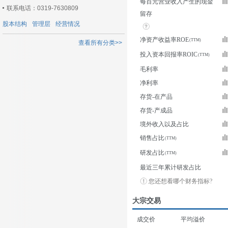
每百元营业收入产生的现金
联系电话：0319-7630809
留存
股本结构
管理层
经营情况
净资产收益率ROE
查看所有分类>>
投入资本回报率ROIC
毛利率
净利率
存货-在产品
存货-产成品
境外收入以及占比
销售占比
研发占比
最近三年累计研发占比
您还想看哪个财务指标?
大宗交易
成交价
平均溢价