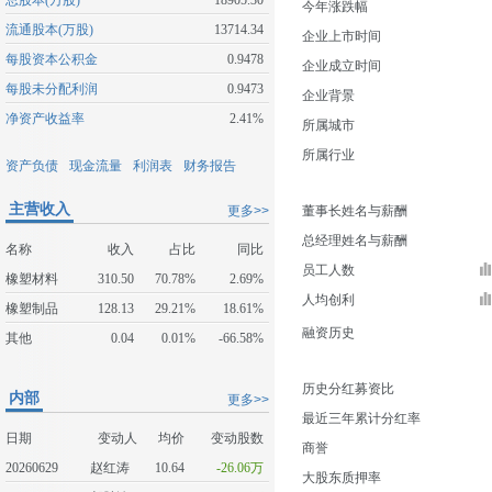
总股本(万股)
18905.30
今年涨跌幅
流通股本(万股)
13714.34
企业上市时间
每股资本公积金
0.9478
企业成立时间
每股未分配利润
0.9473
企业背景
净资产收益率
2.41%
所属城市
所属行业
资产负债
现金流量
利润表
财务报告
主营收入
更多>>
董事长姓名与薪酬
总经理姓名与薪酬
名称
收入
占比
同比
员工人数
橡塑材料
310.50
70.78%
2.69%
人均创利
橡塑制品
128.13
29.21%
18.61%
融资历史
其他
0.04
0.01%
-66.58%
历史分红募资比
内部
更多>>
最近三年累计分红率
日期
变动人
均价
变动股数
商誉
20260629
赵红涛
10.64
-26.06万
大股东质押率