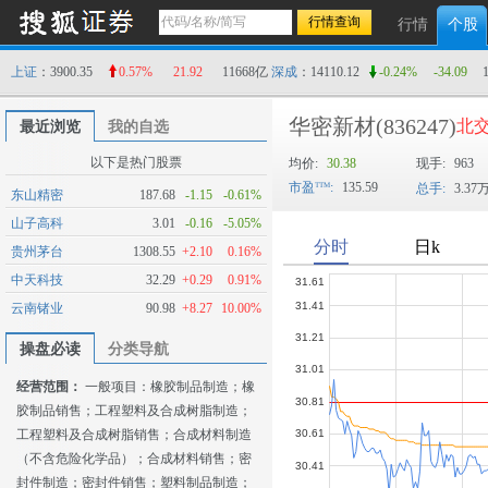
行情
个股
上证
：3900.35
0.57%
21.92
11668亿
深成
：14110.12
-0.24%
-34.09
华密新材
(836247)
北交
最近浏览
我的自选
以下是热门股票
均价:
30.38
现手:
963
市盈
:
135.59
总手:
3.37
东山精密
187.68
-1.15
-0.61%
山子高科
3.01
-0.16
-5.05%
贵州茅台
1308.55
+2.10
0.16%
中天科技
32.29
+0.29
0.91%
云南锗业
90.98
+8.27
10.00%
操盘必读
分类导航
经营范围：
一般项目：橡胶制品制造；橡
胶制品销售；工程塑料及合成树脂制造；
工程塑料及合成树脂销售；合成材料制造
（不含危险化学品）；合成材料销售；密
封件制造；密封件销售；塑料制品制造；