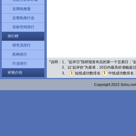
近期热推股
近期热推行业
目标空间排行
排行榜
研究员排行
机构排行
*说明：
1、“起评日”指研报发布后的第一个交易日；
行业排行
2、以“起评价”为基准，20日内最高价涨幅超
评测介绍
1
3、
1
短线成功数排名
中线成功数排名
Copyright 2022 Sohu.c