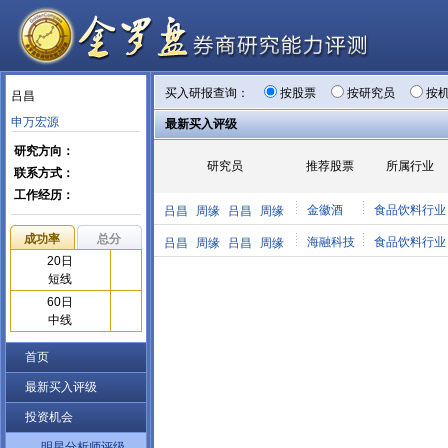
买入研报查询：
按股票
按研究员
按
吕昌
申万宏源
最新买入评级
研究方向：
研究员
推荐股票
所属行业
联系方式：
工作经历：
金徽酒
食品饮料行业
吕昌
周缘
吕昌
周缘
成功率
总分
海融科技
食品饮料行业
吕昌
周缘
吕昌
周缘
20日
短线
60日
中线
首页
最新买入评级
投资机会
明星分析师评级