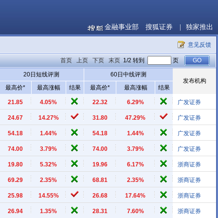
金融事业部
搜狐证券
|
独家推出
意见反馈
首页
上页
下页
末页
1/2 转到
页
20日短线评测
60日中线评测
发布机构
最高价*
最高涨幅
结果
最高价*
最高涨幅
结果
21.85
4.05%
22.32
6.29%
广发证券
24.67
14.27%
31.80
47.29%
广发证券
54.18
1.44%
54.18
1.44%
广发证券
74.00
3.79%
74.00
3.79%
广发证券
19.80
5.32%
19.96
6.17%
浙商证券
69.29
2.35%
68.81
2.35%
浙商证券
25.98
14.55%
26.68
17.64%
浙商证券
26.94
1.35%
28.31
7.60%
浙商证券