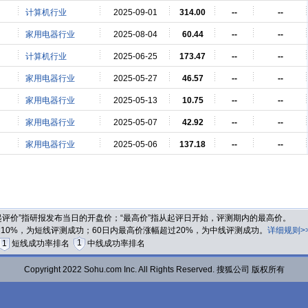
计算机行业
2025-09-01
314.00
--
--
家用电器行业
2025-08-04
60.44
--
--
计算机行业
2025-06-25
173.47
--
--
家用电器行业
2025-05-27
46.57
--
--
家用电器行业
2025-05-13
10.75
--
--
家用电器行业
2025-05-07
42.92
--
--
家用电器行业
2025-05-06
137.18
--
--
“起评价”指研报发布当日的开盘价；“最高价”指从起评日开始，评测期内的最高价。
过10%，为短线评测成功；60日内最高价涨幅超过20%，为中线评测成功。
详细规则>
1
1
短线成功率排名
中线成功率排名
Copyright 2022 Sohu.com Inc. All Rights Reserved. 搜狐公司 版权所有