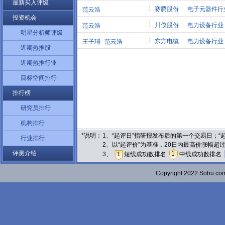
最新买入评级
赛腾股份
电子元器件行
范云浩
投资机会
川仪股份
电力设备行业
范云浩
明星分析师评级
东方电缆
电力设备行业
王子璕
范云浩
近期热推股
近期热推行业
目标空间排行
排行榜
研究员排行
机构排行
*说明：
1、“起评日”指研报发布后的第一个交易日；
行业排行
2、以“起评价”为基准，20日内最高价涨幅超
评测介绍
1
3、
1
短线成功数排名
中线成功数排名
Copyright 2022 Sohu.c