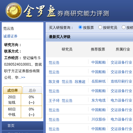
买入研报查询：
按股票
按研究员
按
范云浩
诚通证券
最新买入评级
研究方向：
研究员
推荐股票
所属行业
联系方式：
工作经历：
登记编号:S
中国船舶
交运设备行业
范云浩
0280524010001。曾就
职于方正证券股份有限
中国船舶
交运设备行业
范云浩
公司、华
...>>
岳阳林纸
造纸印刷行业
陈文倩
范云浩
段雅超
成功率
总分
中国船舶
交运设备行业
范云浩
20日
0%
东方电缆
电力设备行业
王子璕
范云浩
短线
（--）
60日
0%
中国船舶
交运设备行业
范云浩
中线
（--）
川仪股份
电力设备行业
范云浩
首页
中国船舶
交运设备行业
范云浩