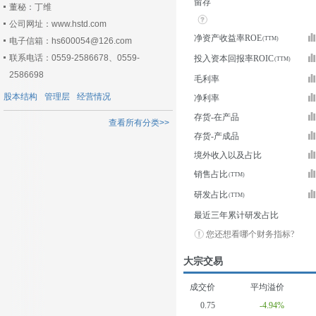
留存
董秘：丁维
公司网址：www.hstd.com
净资产收益率ROE
电子信箱：hs600054@126.com
联系电话：0559-2586678、0559-
投入资本回报率ROIC
2586698
毛利率
股本结构
管理层
经营情况
净利率
存货-在产品
查看所有分类>>
存货-产成品
境外收入以及占比
销售占比
研发占比
最近三年累计研发占比
您还想看哪个财务指标?
大宗交易
成交价
平均溢价
0.75
-4.94%