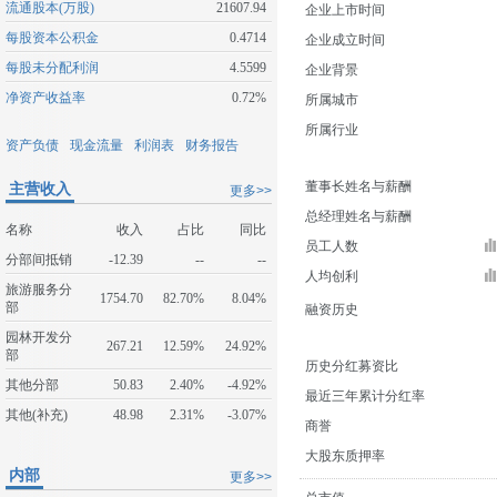
流通股本(万股)
21607.94
企业上市时间
每股资本公积金
0.4714
企业成立时间
每股未分配利润
4.5599
企业背景
净资产收益率
0.72%
所属城市
所属行业
资产负债
现金流量
利润表
财务报告
董事长姓名与薪酬
主营收入
更多>>
总经理姓名与薪酬
名称
收入
占比
同比
员工人数
分部间抵销
-12.39
--
--
人均创利
旅游服务分
1754.70
82.70%
8.04%
部
融资历史
园林开发分
267.21
12.59%
24.92%
部
历史分红募资比
其他分部
50.83
2.40%
-4.92%
最近三年累计分红率
其他(补充)
48.98
2.31%
-3.07%
商誉
大股东质押率
内部
更多>>