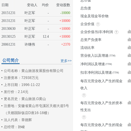
总市值
日期
变动人
均价
变动股数
总负债
20151231
叶正军
-
-10000
现金及现金等价物
20131231
叶正军
-
+10000
企业价值
20130630
叶正军
-
+10000
企业价值/扣非净利润
20130125
叶正军
12.4
+10000
总资产负债率
20061231
许继伟
-
+2370
流动比率
营业收入以及增速
公司简介
更多>>
净利润以及增速
公司名称：黄山旅游发展股份有限公司
扣非净利润以及增速
注册资本：72938万元
每百元营业收入产生的现金
上市日期：1996-11-22
收入
发行价：2.14元
更名历史：黄山旅游,G黄山
每百元营业收入产生的资本
注册地：安徽省黄山市屯溪区天都大道5号
性支出
（天都国际饭店D座16-18楼）
法人代表：章德辉
每百元营业收入产生的现金
总经理：孙峻