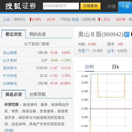
行情
个股
上证
：3919.51
0.49%
19.16
7707亿
深成
：14295.08
1.31%
184.96
9
黄山Ｂ股
(900942)
最近浏览
我的自选
扩
以下是热门股票
均价:
0.682
现手:
100
市盈
:
11.620
总手:
0.03万
东山精密
196.96
+9.28
4.94%
山子高科
2.97
-0.04
-1.33%
贵州茅台
1310.02
+1.47
0.11%
中天科技
33.32
+1.03
3.19%
云南锗业
100.08
+9.10
10.00%
操盘必读
分类导航
经营范围：
旅游接待、服务，旅游商品开
发、销售，旅游运输，饮食服务，旅游资
源开发，组织举办与旅游相关的贸易活
动，信息咨询，房地产开发经营及租赁。
[详细]