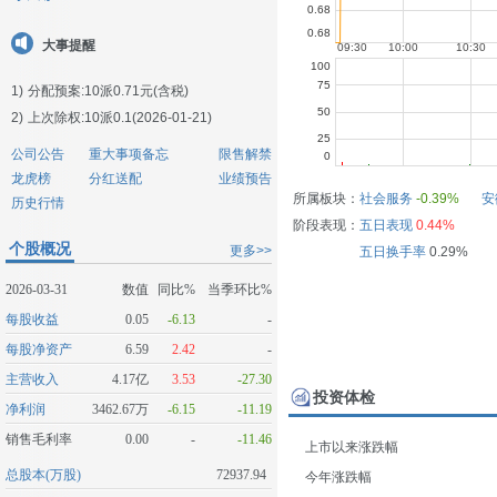
大事提醒
1)
分配预案:10派0.71元(含税)
2)
上次除权:10派0.1(2026-01-21)
公司公告
重大事项备忘
限售解禁
龙虎榜
分红送配
业绩预告
所属板块：
社会服务
-0.39%
安
历史行情
阶段表现：
五日表现
0.44%
个股概况
更多>>
五日换手率
0.29%
2026-03-31
数值
同比%
当季环比%
每股收益
0.05
-6.13
-
每股净资产
6.59
2.42
-
主营收入
4.17亿
3.53
-27.30
投资体检
净利润
3462.67万
-6.15
-11.19
销售毛利率
0.00
-
-11.46
上市以来涨跌幅
总股本(万股)
72937.94
今年涨跌幅