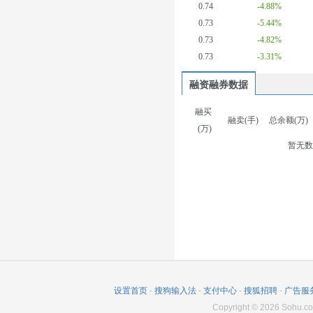
0.74
-4.88%
0.73
-5.44%
0.73
-4.82%
0.73
-3.31%
融资融券数据
融买
融卖(手)
总余额(万)
(万)
暂无
设置首页
-
搜狗输入法
-
支付中心
-
搜狐招聘
-
广告服
Copyright
©
2026
Sohu.co