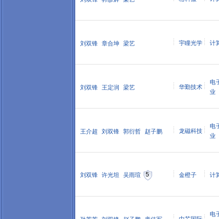
宇瞳光学
计
刘双锋
章合坤
梁艺
电
华勤技术
刘双锋
王定润
梁艺
业
电
龙磁科技
王介超
刘双锋
郭衍哲
赵子鹏
业
5
刘双锋
许光坦
吴雨瑄
金橙子
计
电