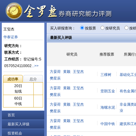
买入研报查询：
按股票
按研究员
按
王玺杰
华泰证券
最新买入评级
研究方向：
联系方式：
研究员
推荐股票
所属行
工作经历：
登记编号:S
0570524110002
...>>
方晏荷
黄颖
王玺杰
三棵树
基础化工
樊星辰
成功率
总分
20日
方晏荷
黄颖
王玺杰
坚朗五金
有色金属
短线
樊星辰
60日
中线
方晏荷
黄颖
王玺杰
非金属类
海螺水泥
业
樊星辰
首页
方晏荷
黄颖
王玺杰
中国中铁
建筑和工
最新买入评级
樊星辰
投资机会