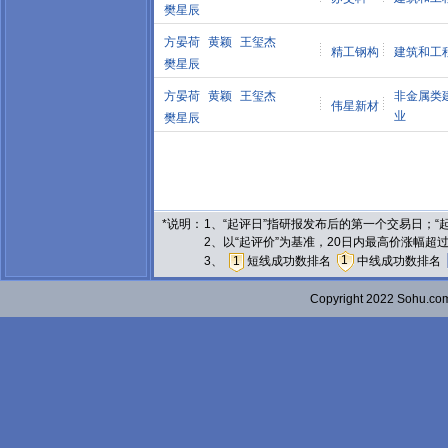
樊星辰
方晏荷
黄颖
王玺杰
精工钢构
建筑和工
樊星辰
方晏荷
黄颖
王玺杰
非金属类
伟星新材
业
樊星辰
*说明：
1、“起评日”指研报发布后的第一个交易日；
2、以“起评价”为基准，20日内最高价涨幅超
1
3、
1
短线成功数排名
中线成功数排名
Copyright 2022 Sohu.c