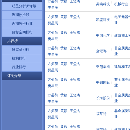
方晏荷
黄颖
王玺杰
美埃科技
机械行业
明星分析师评级
樊星辰
近期热推股
方晏荷
黄颖
王玺杰
电子元器
凯盛科技
业
樊星辰
近期热推行业
目标空间排行
方晏荷
黄颖
王玺杰
中国化学
建筑和工
樊星辰
排行榜
方晏荷
黄颖
王玺杰
非金属类
研究员排行
金螳螂
业
樊星辰
机构排行
方晏荷
黄颖
王玺杰
亚翔集成
建筑和工
行业排行
樊星辰
评测介绍
方晏荷
黄颖
王玺杰
非金属类
中钢国际
业
樊星辰
方晏荷
黄颖
王玺杰
非金属类
长海股份
业
樊星辰
方晏荷
黄颖
王玺杰
非金属类
福莱特
业
樊星辰
方晏荷
黄颖
王玺杰
苏交科
建筑和工