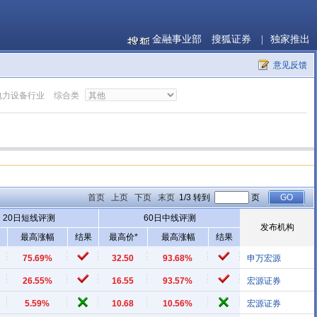
金融事业部
搜狐证券
|
独家推出
意见反馈
电力设备行业
综合类
首页
上页
下页
末页
1/3 转到
页
20日短线评测
60日中线评测
发布机构
最高涨幅
结果
最高价*
最高涨幅
结果
75.69%
32.50
93.68%
申万宏源
26.55%
16.55
93.57%
宏源证券
5.59%
10.68
10.56%
宏源证券