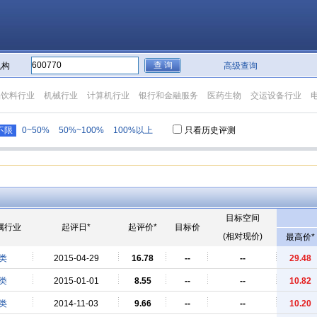
机构
高级查询
品饮料行业
机械行业
计算机行业
银行和金融服务
医药生物
交运设备行业
不限
0~50%
50%~100%
100%以上
只看历史评测
目标空间
属行业
起评日*
起评价*
目标价
(相对现价)
最高价*
类
2015-04-29
16.78
--
--
29.48
类
2015-01-01
8.55
--
--
10.82
类
2014-11-03
9.66
--
--
10.20