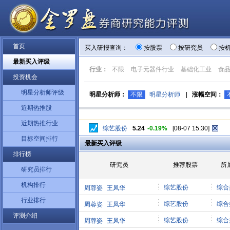
首页
买入研报查询：
按股票
按研究员
按
最新买入评级
行业：
不限
电子元器件行业
基础化工业
食
投资机会
明星分析师评级
明星分析师：
不限
明星分析师
|
涨幅空间：
近期热推股
近期热推行业
综艺股份
5.24
-0.19%
[08-07 15:30]
目标空间排行
最新买入评级
排行榜
研究员
推荐股票
所
研究员排行
机构排行
综艺股份
综合
周蓉姿
王凤华
行业排行
综艺股份
综合
周蓉姿
王凤华
评测介绍
综艺股份
综合
周蓉姿
王凤华