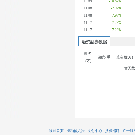
10.69
-10.62%
11.08
-7.97%
11.08
-7.97%
11.17
-7.23%
11.17
-7.23%
融资融券数据
融买
融卖(手)
总余额(万)
(万)
暂无
设置首页
-
搜狗输入法
-
支付中心
-
搜狐招聘
-
广告服