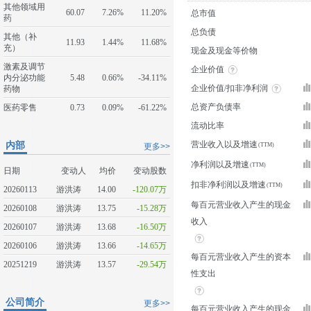
其他领域用
60.07
7.26%
11.20%
总市值
药
总负债
其他（补
11.93
1.44%
11.68%
充）
现金及现金等价物
激素及调节
企业价值
内分泌功能
5.48
0.66%
-34.11%
企业价值/扣非净利润
药物
总资产负债率
医药零售
0.73
0.09%
-61.22%
流动比率
内部
营业收入以及增速
更多>>
净利润以及增速
日期
变动人
均价
变动股数
扣非净利润以及增速
20260113
游洪涛
14.00
-120.07万
每百元营业收入产生的现金
20260108
游洪涛
13.75
-15.28万
收入
20260107
游洪涛
13.68
-16.50万
20260106
游洪涛
13.66
-14.65万
每百元营业收入产生的资本
20251219
游洪涛
13.57
-29.54万
性支出
公司简介
更多>>
每百元营业收入产生的现金