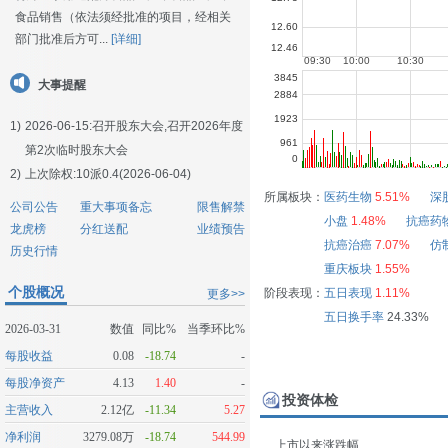
食品销售（依法须经批准的项目，经相关
部门批准后方可...
[详细]
大事提醒
1)
2026-06-15:
召开股东大会,召开2026年度
第2次临时股东大会
2)
上次除权:10派0.4(2026-06-04)
所属板块：
医药生物
5.51%
深
公司公告
重大事项备忘
限售解禁
小盘
1.48%
抗癌药
龙虎榜
分红送配
业绩预告
抗癌治癌
7.07%
仿
历史行情
重庆板块
1.55%
个股概况
阶段表现：
五日表现
1.11%
更多>>
五日换手率
24.33%
2026-03-31
数值
同比%
当季环比%
每股收益
0.08
-18.74
-
每股净资产
4.13
1.40
-
投资体检
主营收入
2.12亿
-11.34
5.27
净利润
3279.08万
-18.74
544.99
上市以来涨跌幅