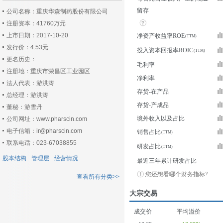
留存
公司名称：重庆华森制药股份有限公司
注册资本：41760万元
上市日期：2017-10-20
净资产收益率ROE
发行价：4.53元
投入资本回报率ROIC
更名历史：
毛利率
注册地：重庆市荣昌区工业园区
净利率
法人代表：游洪涛
存货-在产品
总经理：游洪涛
存货-产成品
董秘：游雪丹
境外收入以及占比
公司网址：www.pharscin.com
电子信箱：ir@pharscin.com
销售占比
联系电话：023-67038855
研发占比
股本结构
管理层
经营情况
最近三年累计研发占比
您还想看哪个财务指标?
查看所有分类>>
大宗交易
成交价
平均溢价