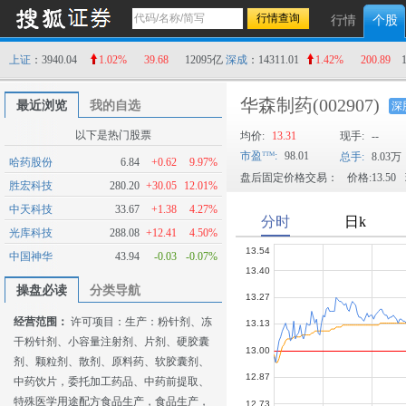
行情
个股
上证
：3940.04
1.02%
39.68
12095亿
深成
：14311.01
1.42%
200.89
华森制药
(002907)
最近浏览
我的自选
深
以下是热门股票
均价:
13.31
现手:
--
市盈
:
98.01
总手:
8.03万
哈药股份
6.84
+0.62
9.97%
盘后固定价格交易：
价格:13.50
胜宏科技
280.20
+30.05
12.01%
中天科技
33.67
+1.38
4.27%
光库科技
288.08
+12.41
4.50%
中国神华
43.94
-0.03
-0.07%
操盘必读
分类导航
经营范围：
许可项目：生产：粉针剂、冻
干粉针剂、小容量注射剂、片剂、硬胶囊
剂、颗粒剂、散剂、原料药、软胶囊剂、
中药饮片，委托加工药品、中药前提取、
特殊医学用途配方食品生产，食品生产，