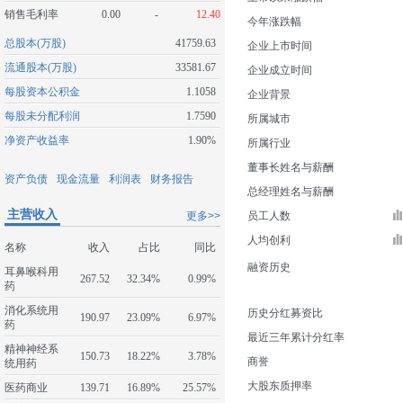
销售毛利率
0.00
-
12.40
今年涨跌幅
总股本(万股)
41759.63
企业上市时间
流通股本(万股)
33581.67
企业成立时间
每股资本公积金
1.1058
企业背景
每股未分配利润
1.7590
所属城市
净资产收益率
1.90%
所属行业
董事长姓名与薪酬
资产负债
现金流量
利润表
财务报告
总经理姓名与薪酬
主营收入
更多>>
员工人数
人均创利
名称
收入
占比
同比
融资历史
耳鼻喉科用
267.52
32.34%
0.99%
药
消化系统用
历史分红募资比
190.97
23.09%
6.97%
药
最近三年累计分红率
精神神经系
150.73
18.22%
3.78%
商誉
统用药
大股东质押率
医药商业
139.71
16.89%
25.57%