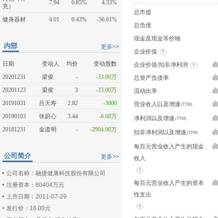
7.94
0.85%
4.33%
充）
总市值
健身器材
4.01
0.43%
-56.61%
总负债
现金及现金等价物
内部
更多>>
企业价值
日期
变动人
均价
变动股数
企业价值/扣非净利润
20201231
梁俊
-
-33.00万
总资产负债率
20201123
梁俊
3
-33.00万
流动比率
20191031
吕天寿
2.82
-3000
营业收入以及增速
20190103
张蔚心
3.44
-6.68万
净利润以及增速
20181231
金道明
-
-2904.00万
扣非净利润以及增速
每百元营业收入产生的现金
公司简介
更多>>
收入
公司名称：融捷健康科技股份有限公司
每百元营业收入产生的资本
注册资本：80404万元
性支出
上市日期：2011-07-29
发行价：16.00元