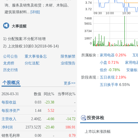
询、服务及销售及租赁；木材、木制品、
建筑装璜材料...
[详细]
大事提醒
1)
分配预案:不分配不转增
2)
上次除权:10派0.3(2018-06-14)
所属板块：
家用电器
0.26%
互
公司公告
重大事项备忘
限售解禁
小盘
0.71%
家用电
龙虎榜
分红送配
业绩预告
历史行情
低价
-0.78%
安徽板
阶段表现：
五日表现
2.19%
个股概况
更多>>
五日换手率
6.55%
2026-03-31
数值
同比%
当季环比%
每股收益
0.03
-23.38
-
每股净资产
1.44
5.52
-
投资体检
主营收入
2.40亿
-4.66
-14.72
净利润
2373.52万
-23.40
186.91
上市以来涨跌幅
销售毛利率
0.00
-
0.79