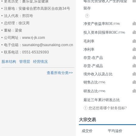
每百元营业收入产生的现金
更名历史：桑乐金,乐金健康
留存
注册地：安徽省合肥市高新区合欢路34号
法人代表：邢芬玲
总经理：徐汉周
净资产收益率ROE
董秘：梁俊
投入资本回报率ROIC
公司网址：www.rj-jk.com
毛利率
电子信箱：saunaking@saunaking.com.cn
净利率
联系电话：0551-65329393
存货-在产品
股本结构
管理层
经营情况
存货-产成品
查看所有分类>>
境外收入以及占比
销售占比
研发占比
最近三年累计研发占比
您还想看哪个财务指标?
大宗交易
成交价
平均溢价