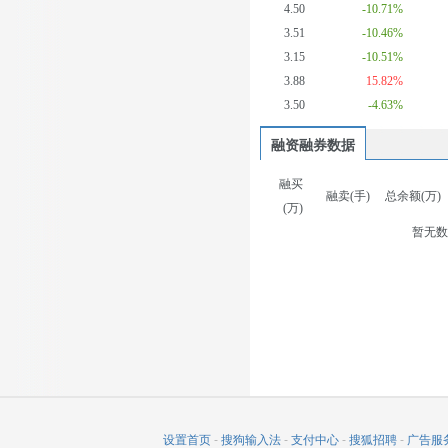
4.50
-10.71%
3.51
-10.46%
3.15
-10.51%
3.88
15.82%
3.50
-4.63%
融资融券数据
融买
融卖(手)
总余额(万)
(万)
暂无
设置首页
-
搜狗输入法
-
支付中心
-
搜狐招聘
-
广告服