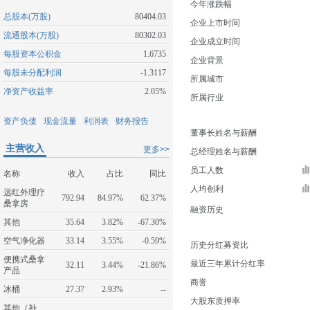
今年涨跌幅
总股本(万股)
80404.03
企业上市时间
流通股本(万股)
80302.03
企业成立时间
每股资本公积金
1.6735
企业背景
每股未分配利润
-1.3117
所属城市
净资产收益率
2.05%
所属行业
资产负债
现金流量
利润表
财务报告
董事长姓名与薪酬
主营收入
更多>>
总经理姓名与薪酬
员工人数
名称
收入
占比
同比
人均创利
远红外理疗
792.94
84.97%
62.37%
桑拿房
融资历史
其他
35.64
3.82%
-67.30%
空气净化器
33.14
3.55%
-0.59%
历史分红募资比
便携式桑拿
最近三年累计分红率
32.11
3.44%
-21.86%
产品
商誉
冰桶
27.37
2.93%
--
大股东质押率
其他（补