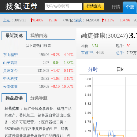
行情
个股
上证
：3919.51
0.49%
19.16
7707亿
深成
：14295.08
1.31%
184.96
9
3.
融捷健康
(300247)
最近浏览
我的自选
以下是热门股票
均价:
3.74
现手:
50
市盈
:
44.99
总手:
7.72万
东山精密
196.96
+9.28
4.94%
山子高科
2.97
-0.04
-1.33%
贵州茅台
1310.02
+1.47
0.11%
中天科技
33.32
+1.03
3.19%
云南锗业
100.08
+9.10
10.00%
操盘必读
分类导航
经营范围：
远红外线桑拿设备、机电产品
的生产、委托加工、销售及自营进出口业
务（凭许可证经营）；医疗器械二类：
6826物理治疗及康复设备的生产、销售；
远红外线桑拿设备及衍生产品的设计、咨