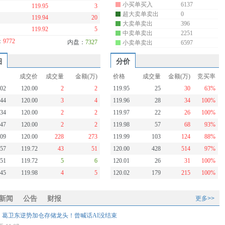
小买单买入
6137
119.95
3
超大卖单卖出
0
119.94
20
大卖单卖出
396
119.92
5
中卖单卖出
2251
：
9772
内盘：
7327
小卖单卖出
6597
细
分价
成交价
成交量
金额(万)
价格
成交量
金额(万)
竞买率
:02
120.00
2
2
119.95
25
30
63%
:44
120.00
3
4
119.96
28
34
100%
:34
120.00
2
2
119.97
22
26
100%
:47
120.00
2
2
119.98
57
68
93%
:09
120.00
228
273
119.99
103
124
88%
:57
119.72
43
51
120.00
428
514
97%
:51
119.72
5
6
120.01
26
31
100%
:45
119.98
4
5
120.02
179
215
100%
新闻
公告
财报
更多>>
，葛卫东逆势加仓存储龙头！曾喊话AI没结束