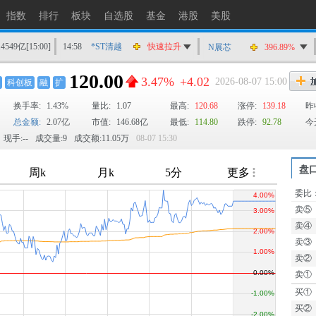
指数
排行
板块
自选股
基金
港股
美股
14549亿
[15:00]
14:58
*ST清越
快速拉升
N展芯
396.89%
14:56
上工Ｂ股
快速拉升
120.00
3.47%
+4.02
2026-08-07 15:00
科创板
融
扩
14:56
爱丽家居
快速拉升
换手率:
1.43%
14:56
金凯生科
量比:
1.07
涨停
最高:
120.68
涨停:
139.18
昨
总金额:
2.07亿
市值:
146.68亿
最低:
114.80
跌停:
92.78
今
14:56
南亚新材
猛烈打压
现手:--
成交量:9
成交额:11.05万
08-07 15:30
14:55
成都先导
跌停
14:55
盛达资源
涨停
盘
14:55
盛达资源
快速拉升
委比
TTM
14:54
永安药业
快速拉升
卖⑤
14:53
中农立华
快速拉升
卖④
卖③
卖②
卖①
买①
买②