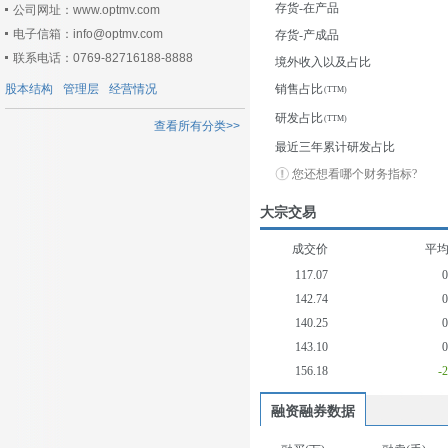
存货-在产品
公司网址：www.optmv.com
电子信箱：info@optmv.com
存货-产成品
联系电话：0769-82716188-8888
境外收入以及占比
股本结构
管理层
经营情况
销售占比
研发占比
查看所有分类>>
最近三年累计研发占比
您还想看哪个财务指标?
大宗交易
成交价
平
117.07
142.74
140.25
143.10
156.18
-
融资融券数据