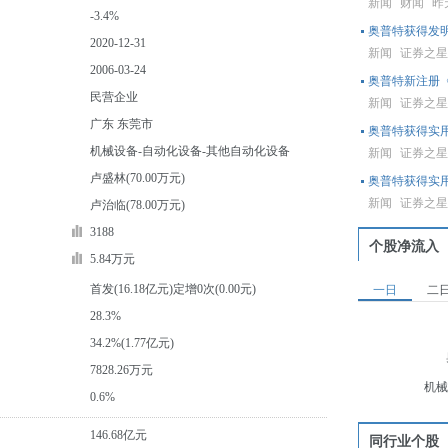
新闻
财闻
昨天
-3.4%
奥普特获得发
2020-12-31
新闻
证券之
2006-03-24
奥普特新注册《
民营企业
新闻
证券之
广东 东莞市
奥普特获得实
机械设备-自动化设备-其他自动化设备
新闻
证券之
卢盛林(70.00万元)
奥普特获得实
新闻
证券之
卢治临(78.00万元)
3188
个股净流入
5.84万元
首发(16.18亿元)定增0次(0.00元)
一日
二
28.3%
34.2%(1.77亿元)
7828.26万元
机械
0.6%
146.68亿元
同行业个股