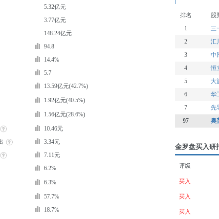
5.32亿元
排名
股
3.77亿元
1
三
148.24亿元
2
汇
94.8
3
中
14.4%
4
恒
5.7
5
大
13.59亿元(42.7%)
6
华
1.92亿元(40.5%)
7
先
1.56亿元(28.6%)
97
奥
10.46元
出
3.34元
金罗盘买入研
7.11元
评级
6.2%
买入
6.3%
57.7%
买入
18.7%
买入