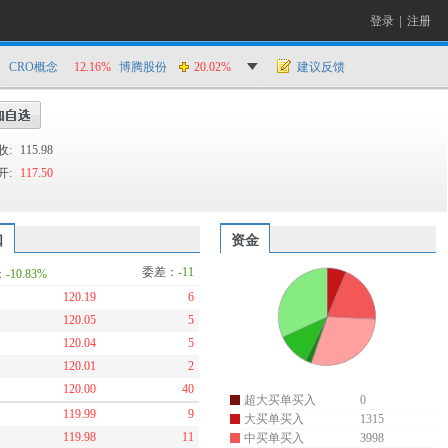
登录
|
注册
CRO概念
12.16%
博腾股份
20.02%
建议反馈
收:
115.98
开:
117.50
口
资金
委差：
-11
：
-10.83%
120.19
6
120.05
5
120.04
5
120.01
2
120.00
40
超大买单买入
0
119.99
9
大买单买入
1315
119.98
11
中买单买入
3998