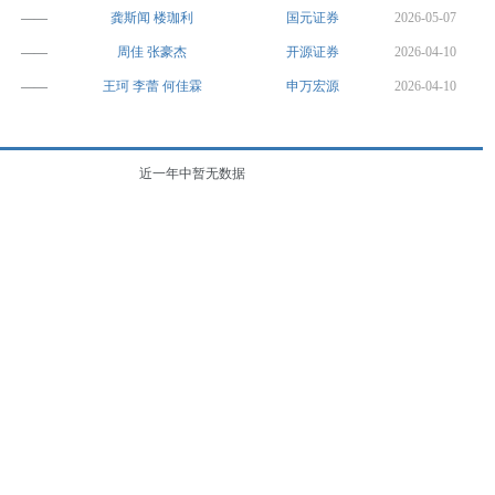
——
龚斯闻
楼珈利
国元证券
2026-05-07
——
周佳
张豪杰
开源证券
2026-04-10
——
王珂
李蕾
何佳霖
申万宏源
2026-04-10
近一年中暂无数据