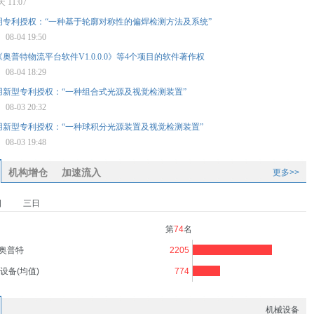
 11:07
明专利授权：“一种基于轮廓对称性的偏焊检测方法及系统”
星
08-04 19:50
奥普特物流平台软件V1.0.0.0》等4个项目的软件著作权
星
08-04 18:29
用新型专利授权：“一种组合式光源及视觉检测装置”
星
08-03 20:32
用新型专利授权：“一种球积分光源装置及视觉检测装置”
星
08-03 19:48
机构增仓
加速流入
更多>>
日
三日
第
74
名
奥普特
2205
设备(均值)
774
机械设备