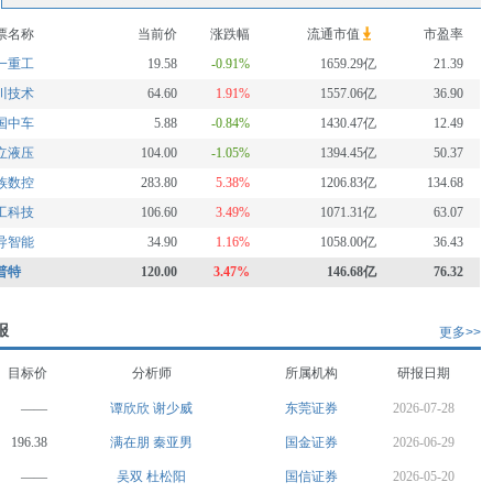
票名称
当前价
涨跌幅
流通市值
市盈率
一重工
19.58
-0.91%
1659.29亿
21.39
川技术
64.60
1.91%
1557.06亿
36.90
国中车
5.88
-0.84%
1430.47亿
12.49
立液压
104.00
-1.05%
1394.45亿
50.37
族数控
283.80
5.38%
1206.83亿
134.68
工科技
106.60
3.49%
1071.31亿
63.07
导智能
34.90
1.16%
1058.00亿
36.43
普特
120.00
3.47%
146.68亿
76.32
报
更多>>
目标价
分析师
所属机构
研报日期
——
谭欣欣
谢少威
东莞证券
2026-07-28
196.38
满在朋
秦亚男
国金证券
2026-06-29
——
吴双
杜松阳
国信证券
2026-05-20