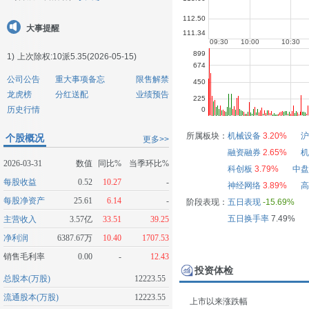
大事提醒
1)
上次除权:10派5.35(2026-05-15)
公司公告
重大事项备忘
限售解禁
龙虎榜
分红送配
业绩预告
历史行情
所属板块：
机械设备
3.20%
沪
个股概况
更多>>
融资融券
2.65%
机
2026-03-31
数值
同比%
当季环比%
科创板
3.79%
中盘
每股收益
0.52
10.27
-
神经网络
3.89%
高
每股净资产
25.61
6.14
-
阶段表现：
五日表现
-15.69%
五日换手率
7.49%
主营收入
3.57亿
33.51
39.25
净利润
6387.67万
10.40
1707.53
销售毛利率
0.00
-
12.43
投资体检
总股本(万股)
12223.55
流通股本(万股)
12223.55
上市以来涨跌幅