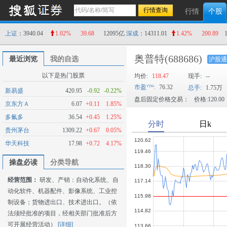
行情
个股
上证
：3940.04
1.02%
39.68
12095亿
深成
：14311.01
1.42%
200.89
奥普特
(688686)
最近浏览
我的自选
沪股通
以下是热门股票
均价:
118.47
现手:
--
市盈
:
76.32
总手:
1.75万
新易盛
420.95
-0.92
-0.22%
盘后固定价格交易：
价格:120.00
京东方Ａ
6.07
+0.11
1.85%
多氟多
36.54
+0.45
1.25%
贵州茅台
1309.22
+0.67
0.05%
华天科技
17.98
+0.72
4.17%
操盘必读
分类导航
经营范围：
研发、产销：自动化系统、自
动化软件、机器配件、影像系统、工业控
制设备；货物进出口、技术进出口。（依
法须经批准的项目，经相关部门批准后方
可开展经营活动）
[详细]