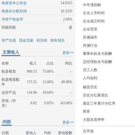
每股资本公积金
14.0315
今年涨跌幅
每股未分配利润
10.3335
企业上市时间
净资产收益率
2.04%
企业成立时间
同股同权
是
企业背景
所属城市
资产负债
现金流量
利润表
财务报告
所属行业
主营收入
更多>>
董事长姓名与薪酬
总经理姓名与薪酬
名称
收入
占比
同比
员工人数
机器视觉
960.15
75.66%
--
人均创利
机器视觉配
173.31
13.66%
49.09%
件
融资历史
运控产品
134.96
10.64%
--
历史分红募资比
其他（补
0.62
0.05%
-63.06%
最近三年累计分红率
充）
商誉
大股东质押率
内部
更多>>
总市值
日期
变动人
均价
变动股数