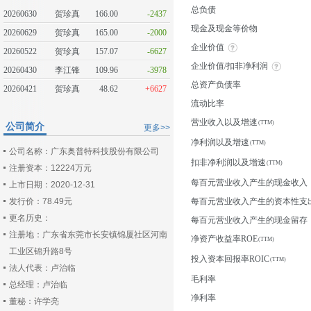
总负债
20260630
贺珍真
166.00
-2437
现金及现金等价物
20260629
贺珍真
165.00
-2000
企业价值
20260522
贺珍真
157.07
-6627
企业价值/扣非净利润
20260430
李江锋
109.96
-3978
总资产负债率
20260421
贺珍真
48.62
+6627
流动比率
营业收入以及增速
公司简介
更多>>
净利润以及增速
公司名称：广东奥普特科技股份有限公司
扣非净利润以及增速
注册资本：12224万元
每百元营业收入产生的现金收入
上市日期：2020-12-31
发行价：78.49元
每百元营业收入产生的资本性支
更名历史：
每百元营业收入产生的现金留存
注册地：广东省东莞市长安镇锦厦社区河南
净资产收益率ROE
工业区锦升路8号
投入资本回报率ROIC
法人代表：卢治临
毛利率
总经理：卢治临
净利率
董秘：许学亮