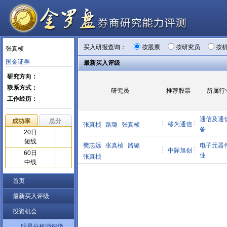
买入研报查询：
按股票
按研究员
按
张真桢
国金证券
最新买入评级
研究方向：
联系方式：
研究员
推荐股票
所属行
工作经历：
通信及通
成功率
总分
移为通信
张真桢
路璐
张真桢
备
20日
短线
樊志远
张真桢
路璐
电子元器
中际旭创
60日
业
张真桢
中线
首页
最新买入评级
投资机会
明星分析师评级