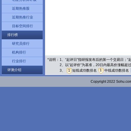
近期热推股
近期热推行业
目标空间排行
排行榜
研究员排行
机构排行
*说明：
1、“起评日”指研报发布后的第一个交易日；
行业排行
2、以“起评价”为基准，20日内最高价涨幅超
评测介绍
1
3、
1
短线成功数排名
中线成功数排名
Copyright 2022 Sohu.c