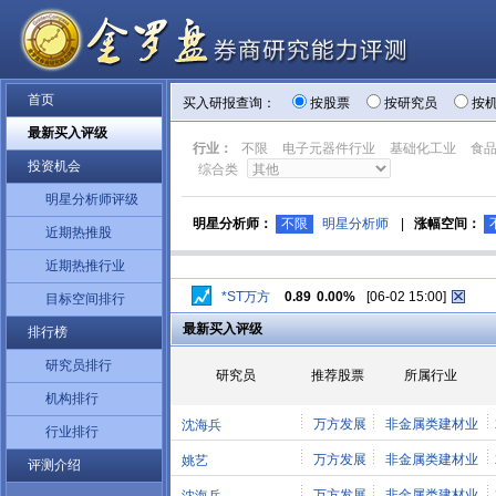
首页
买入研报查询：
按股票
按研究员
按
最新买入评级
行业：
不限
电子元器件行业
基础化工业
食
投资机会
综合类
明星分析师评级
明星分析师：
不限
明星分析师
|
涨幅空间：
近期热推股
近期热推行业
*ST万方
0.89
0.00%
[06-02 15:00]
目标空间排行
最新买入评级
排行榜
研究员排行
研究员
推荐股票
所属行业
机构排行
万方发展
非金属类建材业
沈海兵
行业排行
万方发展
非金属类建材业
姚艺
评测介绍
万方发展
非金属类建材业