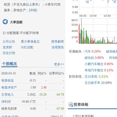
租赁（不含九座以上客车）；小客车代驾
服务；异地生产...
[详细]
大事提醒
1)
分配预案:不分配不转增
公司公告
重大事项备忘
限售解禁
龙虎榜
分红送配
业绩预告
所属板块：
汽车
0.28%
融资融
历史行情
碳化硅
3.88%
科创
个股概况
小鹏汽车概念
0.90%
更多>>
奇瑞汽车概念
0.13%
2026-03-31
数值
同比%
当季环比%
阶段表现：
五日表现
-1.21%
每股收益
-0.15
-
-
五日换手率
10.09%
每股净资产
1.09
2.49
-
主营收入
3.26亿
-19.20
-64.78
净利润
-9140.17万
-
-
投资体检
销售毛利率
0.00
-
-97.09
上市以来涨跌幅