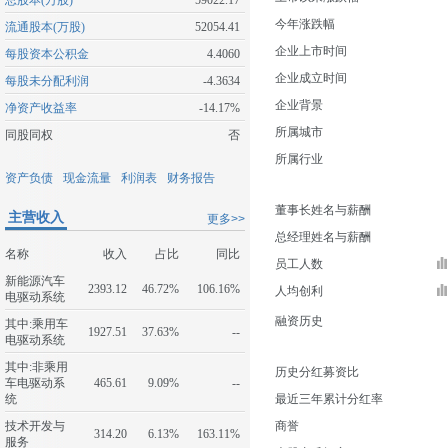
总股本(万股)
59022.17
今年涨跌幅
流通股本(万股)
52054.41
企业上市时间
每股资本公积金
4.4060
企业成立时间
每股未分配利润
-4.3634
企业背景
净资产收益率
-14.17%
所属城市
同股同权
否
所属行业
资产负债
现金流量
利润表
财务报告
董事长姓名与薪酬
主营收入
更多>>
总经理姓名与薪酬
名称
收入
占比
同比
员工人数
新能源汽车
2393.12
46.72%
106.16%
人均创利
电驱动系统
融资历史
其中:乘用车
1927.51
37.63%
--
电驱动系统
其中:非乘用
历史分红募资比
车电驱动系
465.61
9.09%
--
统
最近三年累计分红率
技术开发与
商誉
314.20
6.13%
163.11%
服务