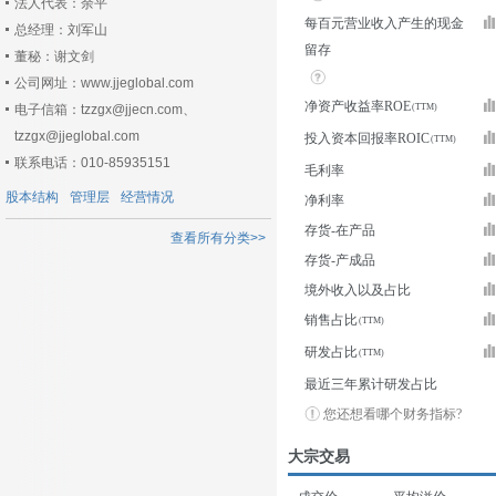
法人代表：余平
每百元营业收入产生的现金
总经理：刘军山
留存
董秘：谢文剑
公司网址：www.jjeglobal.com
净资产收益率ROE
电子信箱：tzzgx@jjecn.com、
tzzgx@jjeglobal.com
投入资本回报率ROIC
联系电话：010-85935151
毛利率
股本结构
管理层
经营情况
净利率
存货-在产品
查看所有分类>>
存货-产成品
境外收入以及占比
销售占比
研发占比
最近三年累计研发占比
您还想看哪个财务指标?
大宗交易