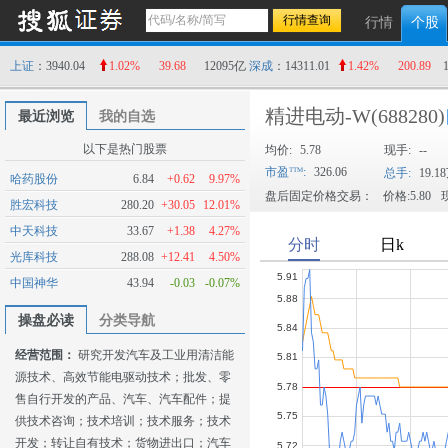
行情
个股
上证
：3940.04
1.02%
39.68
12095亿
深成
：14311.01
1.42%
200.89
精进电动-W
(688280)
最近浏览
我的自选
以下是热门股票
均价:
5.78
现手:
--
市盈
:
326.06
总手:
19.1
哈药股份
6.84
+0.62
9.97%
盘后固定价格交易：
价格:5.80
现
胜宏科技
280.20
+30.05
12.01%
中天科技
33.67
+1.38
4.27%
光库科技
288.08
+12.41
4.50%
中国神华
43.94
-0.03
-0.07%
操盘必读
分类导航
经营范围：
研究开发汽车及工业用清洁能
源技术、高效节能电驱动技术；批发、零
售自行开发的产品、汽车、汽车配件；提
供技术咨询；技术培训；技术服务；技术
开发；转让自有技术；货物进出口；汽车