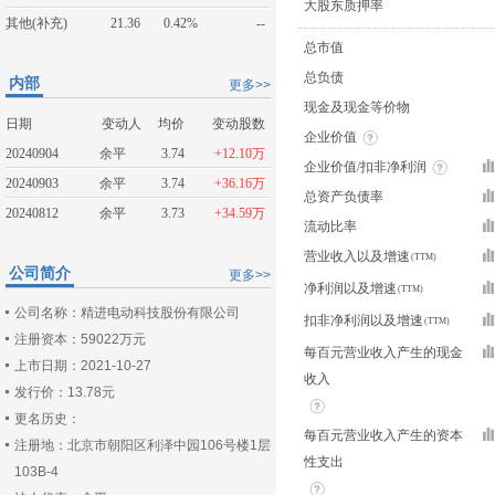
大股东质押率
其他(补充)
21.36
0.42%
--
总市值
总负债
内部
更多>>
现金及现金等价物
日期
变动人
均价
变动股数
企业价值
20240904
余平
3.74
+12.10万
企业价值/扣非净利润
20240903
余平
3.74
+36.16万
总资产负债率
20240812
余平
3.73
+34.59万
流动比率
营业收入以及增速
公司简介
更多>>
净利润以及增速
公司名称：精进电动科技股份有限公司
扣非净利润以及增速
注册资本：59022万元
每百元营业收入产生的现金
上市日期：2021-10-27
收入
发行价：13.78元
更名历史：
每百元营业收入产生的资本
注册地：北京市朝阳区利泽中园106号楼1层
性支出
103B-4