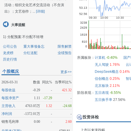
活动；组织文化艺术交流活动（不含演
出）；文艺创作；...
[详细]
大事提醒
1)
分配预案:不分配不转增
公司公告
重大事项备忘
限售解禁
龙虎榜
分红送配
业绩预告
所属板块：
计算机
-0.40%
国产
历史行情
无人驾驶
1.76%
云
个股概况
DeepSeek概念
0.14%
更多>>
信创概念
0.25%
智
2026-03-31
数值
同比%
当季环比%
北京板块
2.11%
每股收益
-0.29
-
421.32
阶段表现：
五日表现
-6.55%
每股净资产
1.11
-17.29
-
五日换手率
27.56%
主营收入
4763.05万
1.32
-24.68
净利润
-1372.01万
-
-
投资体检
销售毛利率
0.00
-
2.60
上市以来涨跌幅