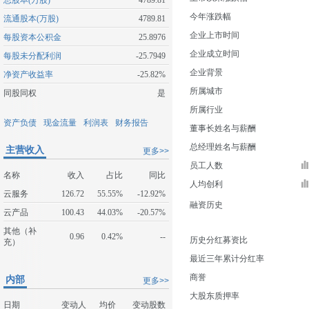
总股本(万股)
4789.81
今年涨跌幅
流通股本(万股)
4789.81
企业上市时间
每股资本公积金
25.8976
企业成立时间
每股未分配利润
-25.7949
企业背景
净资产收益率
-25.82%
所属城市
同股同权
是
所属行业
资产负债
现金流量
利润表
财务报告
董事长姓名与薪酬
总经理姓名与薪酬
主营收入
更多>>
员工人数
名称
收入
占比
同比
人均创利
云服务
126.72
55.55%
-12.92%
融资历史
云产品
100.43
44.03%
-20.57%
其他（补
0.96
0.42%
--
历史分红募资比
充）
最近三年累计分红率
商誉
内部
更多>>
大股东质押率
日期
变动人
均价
变动股数