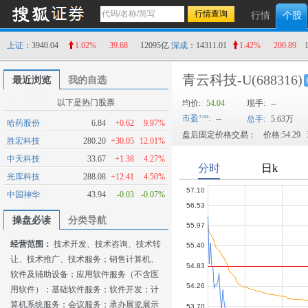
行情
个股
上证
：3940.04
1.02%
39.68
12095亿
深成
：14311.01
1.42%
200.89
青云科技-U
(688316)
最近浏览
我的自选
以下是热门股票
均价:
54.04
现手:
--
市盈
:
--
总手:
5.63万
哈药股份
6.84
+0.62
9.97%
盘后固定价格交易：
价格:54.29
胜宏科技
280.20
+30.05
12.01%
中天科技
33.67
+1.38
4.27%
光库科技
288.08
+12.41
4.50%
中国神华
43.94
-0.03
-0.07%
操盘必读
分类导航
经营范围：
技术开发、技术咨询、技术转
让、技术推广、技术服务；销售计算机、
软件及辅助设备；应用软件服务（不含医
用软件）；基础软件服务；软件开发；计
算机系统服务；会议服务；承办展览展示