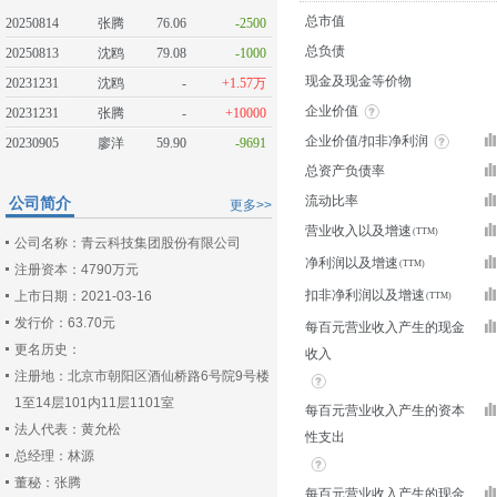
总市值
20250814
张腾
76.06
-2500
总负债
20250813
沈鸥
79.08
-1000
现金及现金等价物
20231231
沈鸥
-
+1.57万
企业价值
20231231
张腾
-
+10000
企业价值/扣非净利润
20230905
廖洋
59.90
-9691
总资产负债率
流动比率
公司简介
更多>>
营业收入以及增速
公司名称：青云科技集团股份有限公司
净利润以及增速
注册资本：4790万元
扣非净利润以及增速
上市日期：2021-03-16
发行价：63.70元
每百元营业收入产生的现金
更名历史：
收入
注册地：北京市朝阳区酒仙桥路6号院9号楼
1至14层101内11层1101室
每百元营业收入产生的资本
法人代表：黄允松
性支出
总经理：林源
董秘：张腾
每百元营业收入产生的现金