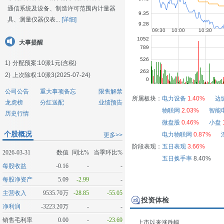
通信系统及设备、制造许可范围内计量器
具、测量仪器仪表...
[详细]
大事提醒
1)
分配预案:10派1元(含税)
2)
上次除权:10派3(2025-07-24)
公司公告
重大事项备忘
限售解禁
所属板块：
电力设备
1.40%
边
龙虎榜
分红送配
业绩预告
物联网
2.03%
智能
历史行情
微盘股
0.46%
小盘
个股概况
电力物联网
0.87%
更多>>
阶段表现：
五日表现
3.66%
2026-03-31
数值
同比%
当季环比%
五日换手率
8.40%
每股收益
-0.16
-
-
每股净资产
5.09
-2.99
-
主营收入
9535.70万
-28.85
-55.05
投资体检
净利润
-3223.20万
-
-
销售毛利率
0.00
-
-23.69
上市以来涨跌幅