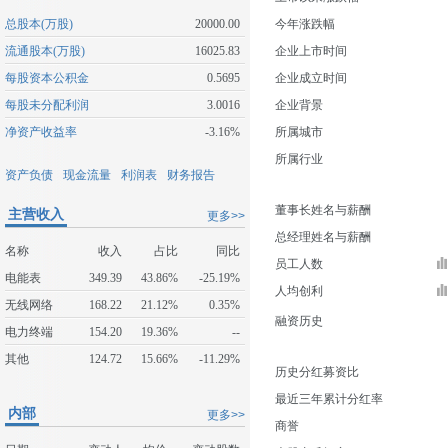
总股本(万股)
20000.00
今年涨跌幅
流通股本(万股)
16025.83
企业上市时间
每股资本公积金
0.5695
企业成立时间
每股未分配利润
3.0016
企业背景
净资产收益率
-3.16%
所属城市
所属行业
资产负债
现金流量
利润表
财务报告
董事长姓名与薪酬
主营收入
更多>>
总经理姓名与薪酬
名称
收入
占比
同比
员工人数
电能表
349.39
43.86%
-25.19%
人均创利
无线网络
168.22
21.12%
0.35%
融资历史
电力终端
154.20
19.36%
--
其他
124.72
15.66%
-11.29%
历史分红募资比
最近三年累计分红率
内部
更多>>
商誉