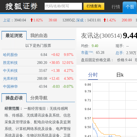
行情
个股
上证
：3940.04
1.02%
39.68
12095亿
深成
：14311.01
1.42%
200.89
9.4
友讯达
(300514)
最近浏览
我的自选
以下是热门股票
均价:
9.40
现手:
--
市盈
:
65.28
总手:
2.59万
哈药股份
6.84
+0.62
9.97%
盘后固定价格交易：
价格:9.44
现
胜宏科技
280.20
+30.05
12.01%
中天科技
33.67
+1.38
4.27%
光库科技
288.08
+12.41
4.50%
中国神华
43.94
-0.03
-0.07%
操盘必读
分类导航
经营范围：
一般经营项目：无线传感网
络、传感器、无线通讯设备及系统、信息
采集及管理设备、配电自动化设备及监测
系统、计算机网络系统及设备、电声警报
系统及设备、生物识别系统及设备、卫星