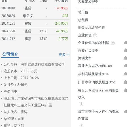
日期
变动人
均价
变动股数
大股东质押率
20250910
崔霞
-
+45.95万
总市值
20250630
李乐义
-
-225
总负债
20241231
崔霞
-
-245.95万
现金及现金等价物
20241220
崔霞
12.38
-45.95万
企业价值
20241212
崔霞
15.69
-2.77万
企业价值/扣非净利润
总资产负债率
公司简介
更多>>
流动比率
公司名称：深圳友讯达科技股份有限公司
营业收入以及增速
注册资本：20000万元
净利润以及增速
上市日期：2017-04-26
扣非净利润以及增速
发行价：8.46元
每百元营业收入产生的现金
更名历史：
收入
注册地：广东省深圳市南山区桃源街道龙光
社区龙珠三路光前工业区6栋3层
每百元营业收入产生的资本
法人代表：崔涛
性支出
总经理：崔涛
董秘：沈正钊