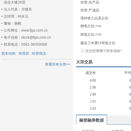
综合大楼26层
存货-在产品
法人代表：方晓东
存货-产成品
总经理：钟永元
境外收入以及占比
董秘：杨帆
销售占比
公司网址：www.fjgs.com.cn
研发占比
电子信箱：stock@fjgs.com.cn
最近三年累计研发占比
联系电话：0591-38350008
您还想看哪个财务指标?
股本结构
管理层
经营情况
大宗交易
查看所有分类>>
成交价
平
4.00
2.90
2.89
2.91
2.63
融资融券数据