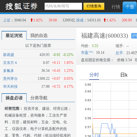
行情
个股
上证
：3940.04
1.02%
39.68
12095亿
深成
：14311.01
1.42%
200.89
福建高速
(600033)
最近浏览
我的自选
沪
以下是热门股票
均价:
3.55
现手:
--
市盈
:
10.14
总手:
23.49
新易盛
420.95
-0.92
-0.22%
盘后固定价格交易：
价格:3.54
现
京东方Ａ
6.07
+0.11
1.85%
多氟多
36.54
+0.45
1.25%
贵州茅台
1309.22
+0.67
0.05%
华天科技
17.98
+0.72
4.17%
操盘必读
分类导航
经营范围：
投资开发、建设、经营公路；
机械设备租赁，咨询服务；工业生产资
料，百货，建筑材料，五金、交电、化
工，仪器仪表，电子计算机及配件的批
发、零售、代购、代销（依法须经批准的