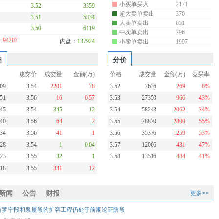
小买单买入
2171
3.52
3359
超大卖单卖出
370
3.51
5334
大卖单卖出
651
3.50
6119
中卖单卖出
796
：
94207
内盘：
137924
小卖单卖出
1997
细
分价
成交价
成交量
金额(万)
价格
成交量
金额(万)
竞买率
:09
3.54
2201
78
3.52
7636
269
0%
:51
3.56
16
0.57
3.53
27350
966
43%
:45
3.54
345
12
3.54
58243
2062
34%
:40
3.56
64
2
3.55
78870
2800
55%
:34
3.56
41
1
3.56
35376
1259
53%
:28
3.54
1
0.04
3.57
12066
431
47%
:23
3.55
32
1
3.58
13516
484
41%
:18
3.55
331
12
新闻
公告
财报
更多>>
前罗宁段和泉厦段的扩容工程仍处于前期论证阶段