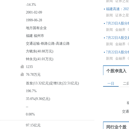
新闻
证券之
-14.3%
福建高速：202
2001-02-09
新闻
证券之
1999-06-28
7月23日A股
地方国有企业
新闻
金融界
福建 福州市
7月22日A股
交通运输-铁路公路-高速公路
新闻
金融界
方晓东(40.88万元)
7月22日A股
新闻
金融界
钟永元(41.01万元)
1235
个股净流入
76.78万元
首发(13.32亿元)定增1次(22.51亿元)
一日
二
196.7%
35.6%(9.36亿元)
--
交通
0.00%
97.15亿元
同行业个股