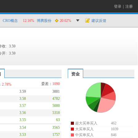
登录
|
注册
CRO概念
12.16%
博腾股份
20.02%
建议反馈
昨收:
3.59
今开:
3.59
口
资金
委差：
1090
：
2.78%
3.59
3881
3.58
4782
3.57
5000
3.56
5318
3.55
63
超大买单买入
462
3.54
3565
大买单买入
1039
3.53
1757
中买单买入
846