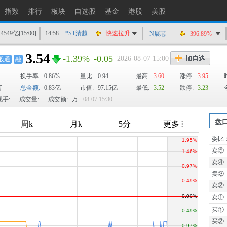
指数
排行
板块
自选股
基金
港股
美股
14549亿
[15:00]
14:58
*ST清越
快速拉升
N展芯
396.89%
14:56
上工Ｂ股
快速拉升
3.54
-1.39%
-0.05
2026-08-07 15:00
股通
融
14:56
爱丽家居
快速拉升
换手率:
0.86%
14:56
金凯生科
量比:
0.94
涨停
最高:
3.60
涨停:
3.95
万
总金额:
0.83亿
市值:
97.15亿
最低:
3.52
跌停:
3.23
14:56
南亚新材
猛烈打压
手:--
成交量:--
成交额:--万
08-07 15:30
14:55
成都先导
跌停
14:55
盛达资源
涨停
盘
14:55
盛达资源
快速拉升
委比
TTM
14:54
永安药业
快速拉升
卖⑤
14:53
中农立华
快速拉升
卖④
卖③
卖②
卖①
买①
买②