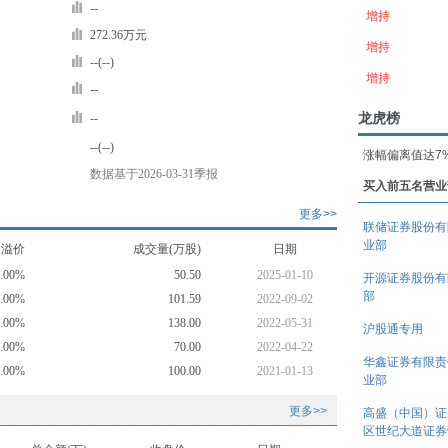
--
增持
272.36万元
增持
--(--)
增持
--
龙虎榜
--
--(--)
涨幅偏离值达7
数据基于2026-03-31季报
买入前五名营业
更多>>
联储证券股份有
业部
均溢价
成交量(万股)
日期
0.00%
50.50
2025-01-10
开源证券股份有
部
0.00%
101.59
2022-09-02
0.00%
138.00
2022-05-31
沪股通专用
0.00%
70.00
2022-04-22
华鑫证券有限责
0.00%
100.00
2021-01-13
业部
更多>>
高盛（中国）证
区世纪大道证券