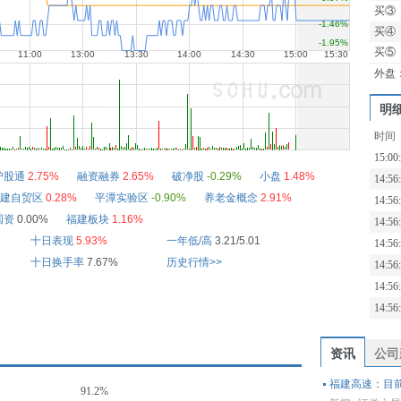
买③
买④
买⑤
外盘
明
时间
15:00
沪股通
2.75%
融资融券
2.65%
破净股
-0.29%
小盘
1.48%
14:56
建自贸区
0.28%
平潭实验区
-0.90%
养老金概念
2.91%
14:56
国资
0.00%
福建板块
1.16%
14:56
十日表现
5.93%
一年低/高
3.21/5.01
14:56
十日换手率
7.67%
历史行情>>
14:56
14:56
14:56
资讯
公司
福建高速：目
91.2%