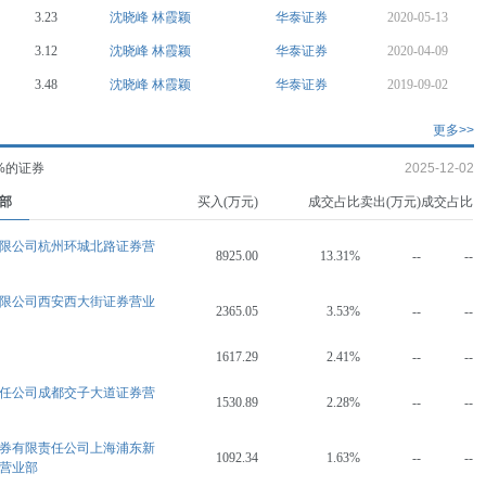
3.23
沈晓峰
林霞颖
华泰证券
2020-05-13
3.12
沈晓峰
林霞颖
华泰证券
2020-04-09
3.48
沈晓峰
林霞颖
华泰证券
2019-09-02
更多>>
%的证券
2025-12-02
部
买入(万元)
成交占比
卖出(万元)
成交占比
限公司杭州环城北路证券营
8925.00
13.31%
--
--
限公司西安西大街证券营业
2365.05
3.53%
--
--
1617.29
2.41%
--
--
任公司成都交子大道证券营
1530.89
2.28%
--
--
券有限责任公司上海浦东新
1092.34
1.63%
--
--
营业部