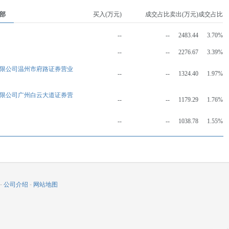
部
买入(万元)
成交占比
卖出(万元)
成交占比
--
--
2483.44
3.70%
--
--
2276.67
3.39%
限公司温州市府路证券营业
--
--
1324.40
1.97%
限公司广州白云大道证券营
--
--
1179.29
1.76%
--
--
1038.78
1.55%
-
公司介绍
-
网站地图