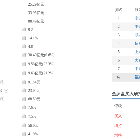
25.29亿元
排名
股
33.95亿元
1
京
88.49亿元
2
中
9.2
3
顺
14.1%
4
招
4.8
5
上
30.40亿元(0.6%)
6
大
9.58亿元(22.3%)
7
中
9.63亿元(21.2%)
67
福
91.54元
出
23.04元
金罗盘买入研
68.50元
评级
7.6%
买入
7.5%
56.0%
增持
41.9%
增持