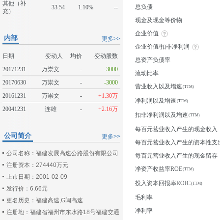
其他（补
总负债
33.54
1.10%
--
充）
现金及现金等价物
企业价值
内部
更多>>
企业价值/扣非净利润
日期
变动人
均价
变动股数
总资产负债率
20171231
万崇文
-
-3000
流动比率
20170630
万崇文
-
-3000
营业收入以及增速
20161231
万崇文
-
+1.30万
净利润以及增速
20041231
连雄
-
+2.16万
扣非净利润以及增速
每百元营业收入产生的现金收入
公司简介
更多>>
每百元营业收入产生的资本性支
公司名称：福建发展高速公路股份有限公司
每百元营业收入产生的现金留存
注册资本：274440万元
净资产收益率ROE
上市日期：2001-02-09
投入资本回报率ROIC
发行价：6.66元
毛利率
更名历史：福建高速,G闽高速
净利率
注册地：福建省福州市东水路18号福建交通