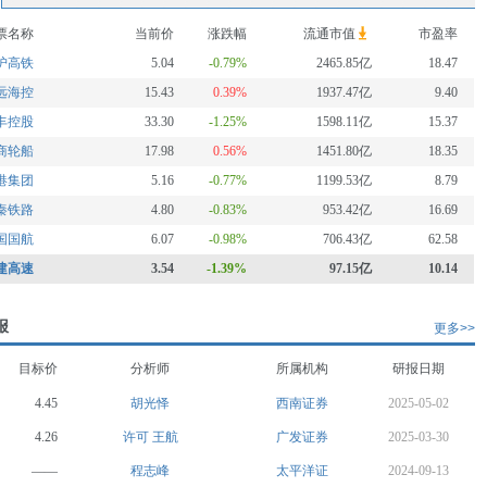
票名称
当前价
涨跌幅
流通市值
市盈率
沪高铁
5.04
-0.79%
2465.85亿
18.47
远海控
15.43
0.39%
1937.47亿
9.40
丰控股
33.30
-1.25%
1598.11亿
15.37
商轮船
17.98
0.56%
1451.80亿
18.35
港集团
5.16
-0.77%
1199.53亿
8.79
秦铁路
4.80
-0.83%
953.42亿
16.69
国国航
6.07
-0.98%
706.43亿
62.58
建高速
3.54
-1.39%
97.15亿
10.14
报
更多>>
目标价
分析师
所属机构
研报日期
4.45
胡光怿
西南证券
2025-05-02
4.26
许可
王航
广发证券
2025-03-30
——
程志峰
太平洋证
2024-09-13