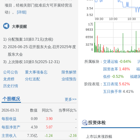
项目，经相关部门批准后方可开展经营活
动）。
[详细]
大事提醒
1)
分配预案:10派0.71元(含税)
2)
2026-06-25:
召开股东大会,召开2025年度
股东大会
所属板块：
交通运输
-0.64%
3)
上次除权:10派0.5(2025-12-31)
国资改革
1.48%
福
公司公告
重大事项备忘
限售解禁
低价
-0.52%
福建
龙虎榜
分红送配
业绩预告
阶段表现：
五日表现
5.62%
历史行情
五日换手率
4.41%
个股概况
更多>>
2026-03-31
数值
同比%
当季环比%
每股收益
0.09
3.90
-
投资体检
每股净资产
4.59
5.07
-
主营收入
7.35亿
-1.24
-2.16
上市以来涨跌幅