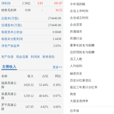
净利润
2.56亿
3.83
101.87
今年涨跌幅
销售毛利率
0.00
-
34.52
企业上市时间
企业成立时间
总股本(万股)
274440.00
企业背景
流通股本(万股)
274440.00
所属城市
每股资本公积金
0.6048
所属行业
每股未分配利润
2.4438
董事长姓名与薪酬
净资产收益率
2.03%
总经理姓名与薪酬
资产负债
现金流量
利润表
财务报告
员工人数
人均创利
主营收入
更多>>
融资历史
名称
收入
占比
同比
历史分红募资比
福泉高速公
1629.32
53.44%
0.39%
路
最近三年累计分红率
泉厦高速公
商誉
1239.12
40.64%
0.97%
路
大股东质押率
罗宁高速公
147.05
4.82%
4.60%
路
总市值