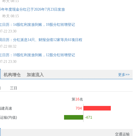
星
昨天 08:15
5年年度现金分红已于2026年7月23日发放
星
昨天 08:15
分红日历：14股红利发放到账，19股分红转增登记
07-22 23:30
交易日历：分红派息14只、财报业绩12家等共61项日程
07-22 00:32
分红日历：19股红利发放到账，12股分红转增登记
07-21 23:30
机构增仓
加速流入
更多>>
日
三日
第
16
名
福建高速
704
运输(均值)
-471
交通运输