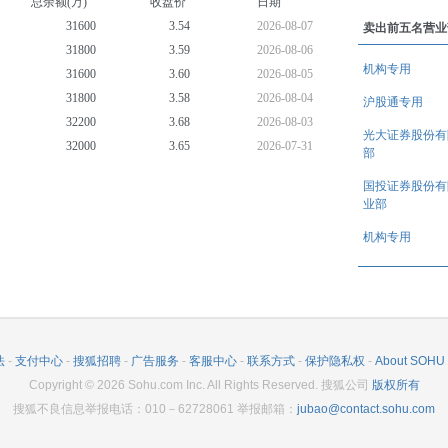
总余额(万)
收盘价
日期
31600
3.54
2026-08-07
卖出前五名营业
31800
3.59
2026-08-06
机构专用
31600
3.60
2026-08-05
31800
3.58
2026-08-04
(TTM)
沪股通专用
32200
3.68
2026-08-03
光大证券股份有
(TTM)
32000
3.65
2026-07-31
部
32200
3.65
2026-07-30
国投证券股份有
(TTM)
32100
3.62
2026-07-29
业部
32400
3.55
2026-07-28
机构专用
32500
3.52
2026-07-27
(TTM)
法
-
支付中心
-
搜狐招聘
-
广告服务
-
客服中心
-
联系方式
-
保护隐私权
-
About SOHU
Copyright
©
2026
Sohu.com Inc. All Rights Reserved. 搜狐公司
版权所有
(TTM)
搜狐不良信息举报电话：010－62728061 举报邮箱：
jubao@contact.sohu.com