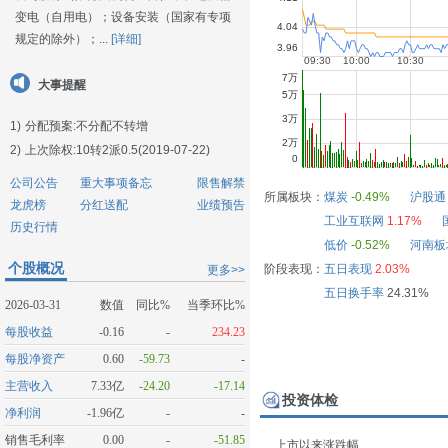
变电（自用电）；设备安装（国家有专项
规定的除外）；...
[详细]
大事提醒
1)
分配预案:不分配不转增
2)
上次除权:10转2派0.5(2019-07-22)
公司公告
重大事项备忘
限售解禁
所属板块：
煤炭
-0.49%
沪股通
龙虎榜
分红送配
业绩预告
工业互联网
1.17%
历史行情
低价
-0.52%
河南板
个股概况
阶段表现：
五日表现
2.03%
更多>>
五日换手率
24.31%
2026-03-31
数值
同比%
当季环比%
每股收益
-0.16
-
234.23
每股净资产
0.60
-59.73
-
主营收入
7.33亿
-24.20
-17.14
投资体检
净利润
-1.96亿
-
-
销售毛利率
0.00
-
-51.85
上市以来涨跌幅