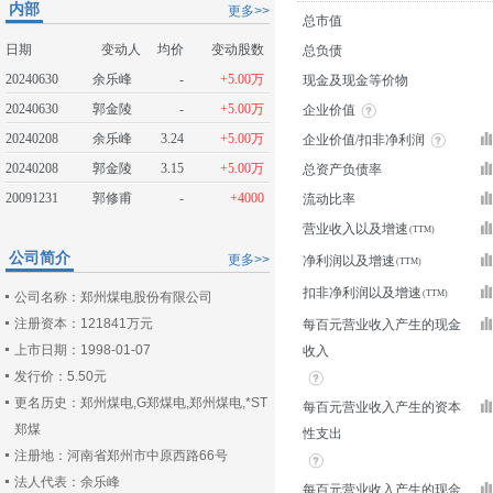
内部
更多>>
总市值
日期
变动人
均价
变动股数
总负债
20240630
余乐峰
-
+5.00万
现金及现金等价物
20240630
郭金陵
-
+5.00万
企业价值
20240208
余乐峰
3.24
+5.00万
企业价值/扣非净利润
20240208
郭金陵
3.15
+5.00万
总资产负债率
20091231
郭修甫
-
+4000
流动比率
营业收入以及增速
公司简介
更多>>
净利润以及增速
扣非净利润以及增速
公司名称：郑州煤电股份有限公司
注册资本：121841万元
每百元营业收入产生的现金
上市日期：1998-01-07
收入
发行价：5.50元
更名历史：郑州煤电,G郑煤电,郑州煤电,*ST
每百元营业收入产生的资本
郑煤
性支出
注册地：河南省郑州市中原西路66号
法人代表：余乐峰
每百元营业收入产生的现金