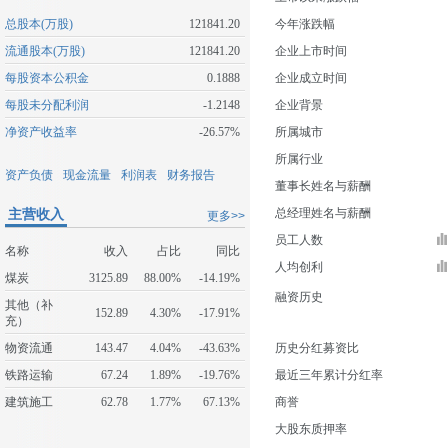
总股本(万股)
121841.20
今年涨跌幅
流通股本(万股)
121841.20
企业上市时间
每股资本公积金
0.1888
企业成立时间
每股未分配利润
-1.2148
企业背景
净资产收益率
-26.57%
所属城市
所属行业
资产负债
现金流量
利润表
财务报告
董事长姓名与薪酬
主营收入
总经理姓名与薪酬
更多>>
员工人数
名称
收入
占比
同比
人均创利
煤炭
3125.89
88.00%
-14.19%
融资历史
其他（补
152.89
4.30%
-17.91%
充）
物资流通
143.47
4.04%
-43.63%
历史分红募资比
铁路运输
67.24
1.89%
-19.76%
最近三年累计分红率
建筑施工
62.78
1.77%
67.13%
商誉
大股东质押率