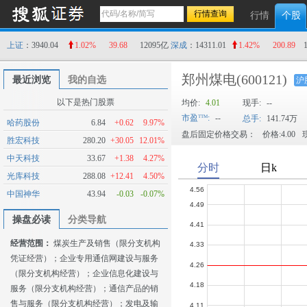
行情
个股
上证
：3940.04
1.02%
39.68
12095亿
深成
：14311.01
1.42%
200.89
郑州煤电
(600121)
最近浏览
我的自选
沪
以下是热门股票
均价:
4.01
现手:
--
市盈
:
--
总手:
141.74万
哈药股份
6.84
+0.62
9.97%
盘后固定价格交易：
价格:4.00
现
胜宏科技
280.20
+30.05
12.01%
中天科技
33.67
+1.38
4.27%
光库科技
288.08
+12.41
4.50%
中国神华
43.94
-0.03
-0.07%
操盘必读
分类导航
经营范围：
煤炭生产及销售（限分支机构
凭证经营）；企业专用通信网建设与服务
（限分支机构经营）；企业信息化建设与
服务（限分支机构经营）；通信产品的销
售与服务（限分支机构经营）；发电及输