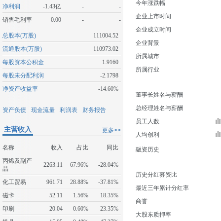
今年涨跌幅
净利润
-1.43亿
-
-
企业上市时间
销售毛利率
0.00
-
-
企业成立时间
总股本(万股)
111004.52
企业背景
流通股本(万股)
110973.02
所属城市
每股资本公积金
1.9160
所属行业
每股未分配利润
-2.1798
净资产收益率
-14.60%
董事长姓名与薪酬
总经理姓名与薪酬
资产负债
现金流量
利润表
财务报告
员工人数
主营收入
更多>>
人均创利
名称
收入
占比
同比
融资历史
丙烯及副产
2263.11
67.96%
-28.04%
品
历史分红募资比
化工贸易
961.71
28.88%
-37.81%
最近三年累计分红率
磁卡
52.11
1.56%
18.35%
商誉
印刷
20.04
0.60%
23.35%
大股东质押率