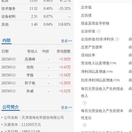
机具
15.95
0.48%
47.27%
总市值
技术服务
13.32
0.40%
-35.32%
总负债
设备材料
2.31
0.07%
--
现金及现金等价物
其他
1.40
0.04%
118.83%
企业价值
企业价值/扣非净利润
内部
更多>>
总资产负债率
日期
变动人
均价
变动股数
流动比率
20250111
高勇峰
-
+3.50万
营业收入以及增速
20250111
张尧
-
+3.43万
净利润以及增速
20250111
李薇
-
+3.34万
扣非净利润以及增速
20250111
郭子敬
-
+3.29万
每百元营业收入产生的现金
20250111
朱威
-
+3.22万
收入
公司简介
更多>>
每百元营业收入产生的资本
公司名称：天津渤海化学股份有限公司
性支出
注册资本：111005万元
上市日期：1993-12-06