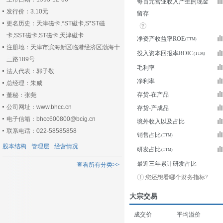
每百元营业收入产生的现金
发行价：3.10元
留存
更名历史：天津磁卡,*ST磁卡,S*ST磁
卡,SST磁卡,ST磁卡,天津磁卡
净资产收益率ROE
注册地：天津市滨海新区临港经济区渤海十
投入资本回报率ROIC
三路189号
毛利率
法人代表：郭子敬
净利率
总经理：朱威
存货-在产品
董秘：张尧
公司网址：www.bhcc.cn
存货-产成品
电子信箱：bhcc600800@bcig.cn
境外收入以及占比
联系电话：022-58585858
销售占比
股本结构
管理层
经营情况
研发占比
最近三年累计研发占比
查看所有分类>>
您还想看哪个财务指标?
大宗交易
成交价
平均溢价