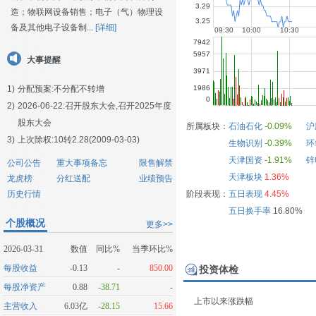
造；物联网设备销售；电子（气）物理设
备及其他电子设备制...
[详细]
大事提醒
1)
分配预案:不分配不转增
2)
2026-06-22:
召开股东大会,召开2025年度
股东大会
所属板块：
石油石化
-0.09%
沪
3)
上次除权:10转2.28(2009-03-03)
生物识别
-0.39%
环
天津国资
-1.91%
锌
公司公告
重大事项备忘
限售解禁
天津板块
1.36%
龙虎榜
分红送配
业绩预告
历史行情
阶段表现：
五日表现
4.45%
五日换手率
16.80%
个股概况
更多>>
2026-03-31
数值
同比%
当季环比%
每股收益
-0.13
-
850.00
投资体检
每股净资产
0.88
-38.71
-
上市以来涨跌幅
主营收入
6.03亿
-28.15
15.66