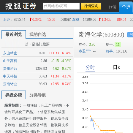
行情
个股
上证
：3915.44
0.39%
15.09
5606亿
深成
：14299.66
1.34%
189.54
6
渤海化学
(600800)
最近浏览
我的自选
沪
以下是热门股票
均价:
3.30
现手:
11
市盈
:
--
总手:
10.31万
东山精密
199.01
+11.33
6.04%
山子高科
2.86
-0.15
-4.98%
贵州茅台
1303.93
-4.62
-0.35%
中天科技
33.63
+1.34
4.15%
云南锗业
98.93
+7.95
8.74%
操盘必读
分类导航
经营范围：
一般项目：化工产品销售（不
含许可类化工产品）；信息系统集成服
务；信息系统运行维护服务；信息安全设
备制造；信息安全设备销售；物联网技术
研发；物联网应用服务；物联网设备制