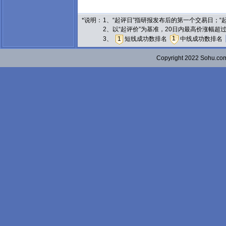
*说明：
1、“起评日”指研报发布后的第一个交易日；
2、以“起评价”为基准，20日内最高价涨幅超
1
3、
1
短线成功数排名
中线成功数排名
Copyright 2022 Sohu.c