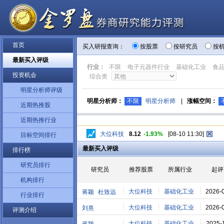
首页
买入研报查询：
按股票
按研究员
按
最新买入评级
行业：
不限
电子元器件行业
基础化工业
食
投资机会
综合类
明星分析师评级
明星分析师：
不限
明星分析师
|
涨幅空间：
近期热推股
近期热推行业
大位科技
8.12
-1.93%
[08-10 11:30]
目标空间排行
最新买入评级
排行榜
研究员排行
研究员
推荐股票
所属行业
起评
机构排行
大位科技
基础化工业
2026-
蒋颖
杜致远
行业排行
大位科技
基础化工业
2026-
刘熹
评测介绍
大位科技
基础化工业
2025-