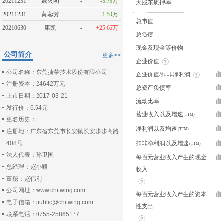
20211231
戴火明
-
-3.73万
大股东质押率
20211231
黄蓉芳
-
-1.50万
总市值
20210630
康凯
-
+25.66万
总负债
现金及现金等价物
公司简介
更多>>
企业价值
公司名称：东莞捷荣技术股份有限公司
企业价值/扣非净利润
注册资本：24642万元
总资产负债率
上市日期：2017-03-21
流动比率
发行价：6.54元
营业收入以及增速
更名历史：
净利润以及增速
注册地：广东省东莞市长安镇长安步步高路
408号
扣非净利润以及增速
法人代表：孙卫国
每百元营业收入产生的现金
总经理：赵小毅
收入
董秘：赵伟刚
公司网址：www.chitwing.com
每百元营业收入产生的资本
电子信箱：public@chitwing.com
性支出
联系电话：0755-25865177