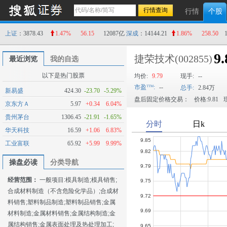
行情
个股
上证
：3878.43
1.47%
56.15
12087亿
深成
：14144.21
1.86%
258.50
9.
捷荣技术
(002855)
最近浏览
我的自选
以下是热门股票
均价:
9.79
现手:
--
市盈
:
--
总手:
2.84万
新易盛
424.30
-23.70
-5.29%
盘后固定价格交易：
价格:9.81
现
京东方Ａ
5.97
+0.34
6.04%
贵州茅台
1306.45
-21.91
-1.65%
华天科技
16.59
+1.06
6.83%
工业富联
65.92
+5.99
9.99%
操盘必读
分类导航
经营范围：
一般项目:模具制造;模具销售;
合成材料制造（不含危险化学品）;合成材
料销售;塑料制品制造;塑料制品销售;金属
材料制造;金属材料销售;金属结构制造;金
属结构销售;金属表面处理及热处理加工;