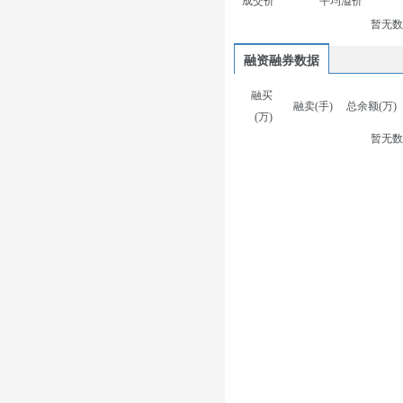
成交价
平均溢价
暂无
融资融券数据
融买
融卖(手)
总余额(万)
(万)
暂无