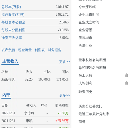
总股本(万股)
24641.97
今年涨跌幅
流通股本(万股)
24622.72
企业上市时间
每股资本公积金
2.6465
企业成立时间
每股未分配利润
-3.0358
企业背景
净资产收益率
-8.90%
所属城市
所属行业
资产负债
现金流量
利润表
财务报告
董事长姓名与薪酬
主营收入
更多>>
总经理姓名与薪酬
名称
收入
占比
同比
员工人数
精密模具
32.25
100.00%
171.05%
人均创利
融资历史
内部
更多>>
日期
变动人
均价
变动股数
历史分红募资比
20221231
李玲玲
-
-1.50万
最近三年累计分红率
20211231
康凯
-
+25.66万
商誉