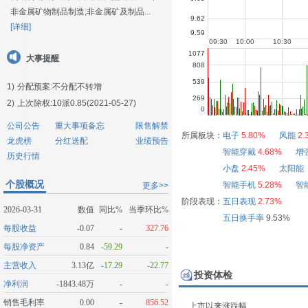
非金属矿物制品制造;非金属矿及制品...
[详细]
大事提醒
1)
分配预案:不分配不转增
2)
上次除权:10派0.85(2021-05-27)
公司公告
重大事项备忘
限售解禁
所属板块：
电子
5.80%
风能
2.
龙虎榜
分红送配
业绩预告
智能穿戴
4.68%
增
历史行情
小盘
2.45%
太阳能
个股概况
智能手机
5.28%
智
更多>>
阶段表现：
五日表现
2.73%
2026-03-31
数值
同比%
当季环比%
五日换手率
9.53%
每股收益
-0.07
-
327.76
每股净资产
0.84
-59.29
-
主营收入
3.13亿
-17.29
-22.77
投资体检
净利润
-1843.48万
-
-
销售毛利率
0.00
-
856.52
上市以来涨跌幅