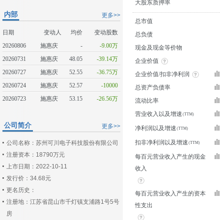
大股东质押率
内部
更多>>
总市值
日期
变动人
均价
变动股数
总负债
20260806
施惠庆
-
-9.00万
现金及现金等价物
20260731
施惠庆
48.05
-39.14万
企业价值
20260727
施惠庆
52.55
-36.75万
企业价值/扣非净利润
20260724
施惠庆
52.57
-10000
总资产负债率
20260723
施惠庆
53.15
-26.56万
流动比率
营业收入以及增速
公司简介
更多>>
净利润以及增速
扣非净利润以及增速
公司名称：苏州可川电子科技股份有限公司
注册资本：18790万元
每百元营业收入产生的现金
上市日期：2022-10-11
收入
发行价：34.68元
更名历史：
每百元营业收入产生的资本
注册地：江苏省昆山市千灯镇支浦路1号5号
性支出
房