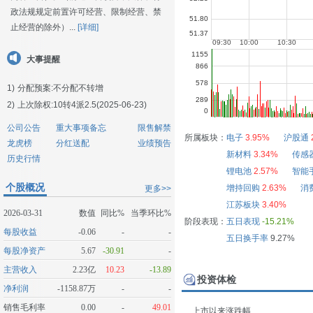
政法规规定前置许可经营、限制经营、禁
止经营的除外）...
[详细]
大事提醒
1)
分配预案:不分配不转增
2)
上次除权:10转4派2.5(2025-06-23)
公司公告
重大事项备忘
限售解禁
所属板块：
电子
3.95%
沪股通
龙虎榜
分红送配
业绩预告
新材料
3.34%
传感
历史行情
锂电池
2.57%
智能
个股概况
增持回购
2.63%
消
更多>>
江苏板块
3.40%
2026-03-31
数值
同比%
当季环比%
阶段表现：
五日表现
-15.21%
每股收益
-0.06
-
-
五日换手率
9.27%
每股净资产
5.67
-30.91
-
主营收入
2.23亿
10.23
-13.89
投资体检
净利润
-1158.87万
-
-
销售毛利率
0.00
-
49.01
上市以来涨跌幅