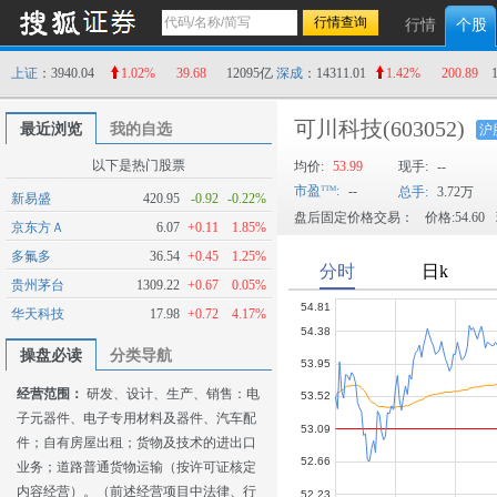
行情
个股
上证
：3940.04
1.02%
39.68
12095亿
深成
：14311.01
1.42%
200.89
可川科技
(603052)
最近浏览
我的自选
沪
以下是热门股票
均价:
53.99
现手:
--
市盈
:
--
总手:
3.72万
新易盛
420.95
-0.92
-0.22%
盘后固定价格交易：
价格:54.60
京东方Ａ
6.07
+0.11
1.85%
多氟多
36.54
+0.45
1.25%
贵州茅台
1309.22
+0.67
0.05%
华天科技
17.98
+0.72
4.17%
操盘必读
分类导航
经营范围：
研发、设计、生产、销售：电
子元器件、电子专用材料及器件、汽车配
件；自有房屋出租；货物及技术的进出口
业务；道路普通货物运输（按许可证核定
内容经营）。（前述经营项目中法律、行