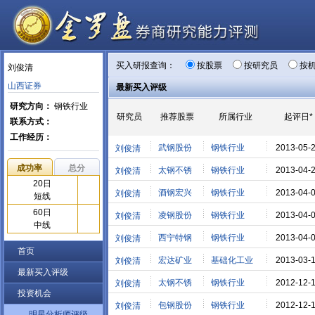
买入研报查询：
按股票
按研究员
按
刘俊清
山西证券
最新买入评级
研究方向：
钢铁行业
研究员
推荐股票
所属行业
起评日*
联系方式：
工作经历：
武钢股份
钢铁行业
2013-05-
刘俊清
成功率
总分
太钢不锈
钢铁行业
2013-04-
刘俊清
20日
酒钢宏兴
钢铁行业
2013-04-
刘俊清
短线
60日
凌钢股份
钢铁行业
2013-04-
刘俊清
中线
西宁特钢
钢铁行业
2013-04-
刘俊清
首页
宏达矿业
基础化工业
2013-03-
刘俊清
最新买入评级
太钢不锈
钢铁行业
2012-12-
刘俊清
投资机会
包钢股份
钢铁行业
2012-12-
刘俊清
明星分析师评级