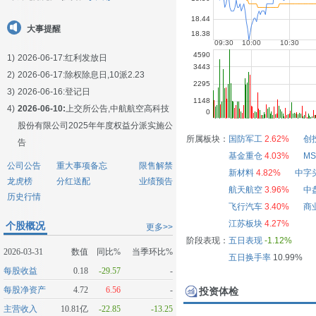
大事提醒
1)
2026-06-17:
红利发放日
2)
2026-06-17:
除权除息日,10派2.23
3)
2026-06-16:
登记日
4)
2026-06-10:
上交所公告,中航航空高科技
股份有限公司2025年年度权益分派实施公
所属板块：
国防军工
2.62%
创
告
基金重仓
4.03%
MS
公司公告
重大事项备忘
限售解禁
新材料
4.82%
中字
龙虎榜
分红送配
业绩预告
航天航空
3.96%
中
历史行情
飞行汽车
3.40%
商
江苏板块
4.27%
个股概况
更多>>
阶段表现：
五日表现
-1.12%
2026-03-31
数值
同比%
当季环比%
五日换手率
10.99%
每股收益
0.18
-29.57
-
每股净资产
4.72
6.56
-
投资体检
主营收入
10.81亿
-22.85
-13.25