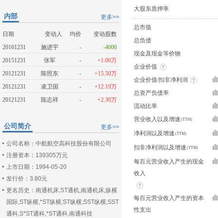
大股东质押率
内部
更多>>
总市值
日期
变动人
均价
变动股数
总负债
20161231
施进宇
-
-4000
现金及现金等价物
20151231
张军
-
+1.06万
企业价值
20121231
陈照东
-
+15.50万
企业价值/扣非净利润
20121231
凌卫国
-
+12.19万
总资产负债率
20121231
陈志祥
-
+2.30万
流动比率
营业收入以及增速
公司简介
更多>>
净利润以及增速
公司名称：中航航空高科技股份有限公司
扣非净利润以及增速
注册资本：139305万元
每百元营业收入产生的现金
上市日期：1994-05-20
收入
发行价：3.80元
更名历史：南通机床,ST通机,南通机床,纵横
每百元营业收入产生的资本
国际,ST纵横,*ST纵横,ST纵横,SST纵横,SST
性支出
通科,S*ST通科,*ST通科,南通科技