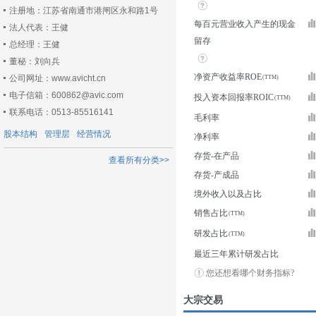
注册地：江苏省南通市港闸区永和路1号
每百元营业收入产生的现金
法人代表：王健
留存
总经理：王健
董秘：刘向兵
净资产收益率ROE
公司网址：www.avicht.cn
电子信箱：600862@avic.com
投入资本回报率ROIC
联系电话：0513-85516141
毛利率
股本结构
管理层
经营情况
净利率
存货-在产品
查看所有分类>>
存货-产成品
境外收入以及占比
销售占比
研发占比
最近三年累计研发占比
您还想看哪个财务指标?
大宗交易