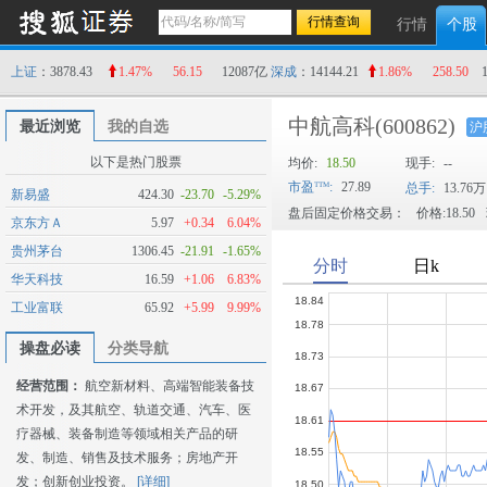
行情
个股
上证
：3878.43
1.47%
56.15
12087亿
深成
：14144.21
1.86%
258.50
中航高科
(600862)
最近浏览
我的自选
沪
以下是热门股票
均价:
18.50
现手:
--
市盈
:
27.89
总手:
13.76万
新易盛
424.30
-23.70
-5.29%
盘后固定价格交易：
价格:18.50
京东方Ａ
5.97
+0.34
6.04%
贵州茅台
1306.45
-21.91
-1.65%
华天科技
16.59
+1.06
6.83%
工业富联
65.92
+5.99
9.99%
操盘必读
分类导航
经营范围：
航空新材料、高端智能装备技
术开发，及其航空、轨道交通、汽车、医
疗器械、装备制造等领域相关产品的研
发、制造、销售及技术服务；房地产开
发；创新创业投资。
[详细]