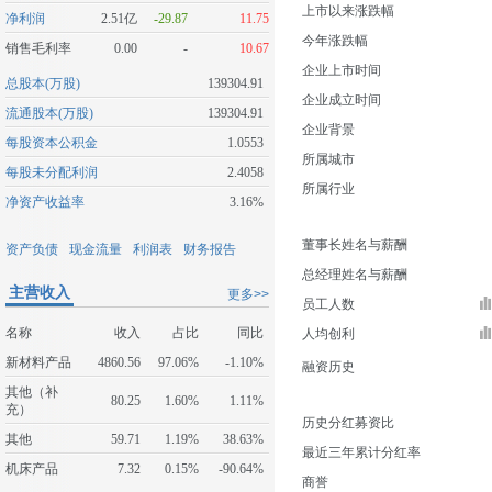
上市以来涨跌幅
净利润
2.51亿
-29.87
11.75
今年涨跌幅
销售毛利率
0.00
-
10.67
企业上市时间
总股本(万股)
139304.91
企业成立时间
流通股本(万股)
139304.91
企业背景
每股资本公积金
1.0553
所属城市
每股未分配利润
2.4058
所属行业
净资产收益率
3.16%
董事长姓名与薪酬
资产负债
现金流量
利润表
财务报告
总经理姓名与薪酬
主营收入
更多>>
员工人数
名称
收入
占比
同比
人均创利
新材料产品
4860.56
97.06%
-1.10%
融资历史
其他（补
80.25
1.60%
1.11%
充）
历史分红募资比
其他
59.71
1.19%
38.63%
最近三年累计分红率
机床产品
7.32
0.15%
-90.64%
商誉