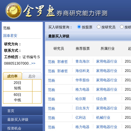
买入研报查询：
按股票
按研究员
按
范杨
国泰君安
最新买入评级
研究方向：
研究员
推荐股票
所属行业
联系方式：
工作经历：
证书编号:S
青岛海尔
家用电器行业
201
范杨
郭睿哲
088051307000
...>>
海信科龙
家用电器行业
201
范杨
郭睿哲
成功率
总分
华帝股份
家用电器行业
201
范杨
20日
短线
格力电器
家用电器行业
201
范杨
60日
哈尔斯
综合类
201
范杨
中线
日出东方
家用电器行业
201
范杨
首页
亿利达
机械行业
201
范杨
最新买入评级
格力电器
家用电器行业
201
范杨
投资机会