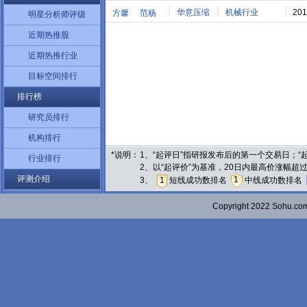
华意压缩
机械行业
201
方馨
范杨
明星分析师评级
近期热推股
近期热推行业
目标空间排行
排行榜
研究员排行
机构排行
*说明：
1、“起评日”指研报发布后的第一个交易日；
行业排行
2、以“起评价”为基准，20日内最高价涨幅超
评测介绍
1
3、
1
短线成功数排名
中线成功数排名
Copyright 2022 Sohu.c