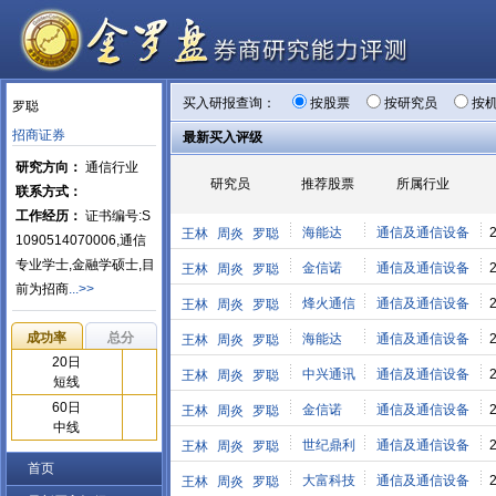
买入研报查询：
按股票
按研究员
按
罗聪
招商证券
最新买入评级
研究方向：
通信行业
研究员
推荐股票
所属行业
联系方式：
工作经历：
证书编号:S
海能达
通信及通信设备
王林
周炎
罗聪
1090514070006,通信
专业学士,金融学硕士,目
金信诺
通信及通信设备
王林
周炎
罗聪
前为招商
...>>
烽火通信
通信及通信设备
王林
周炎
罗聪
成功率
总分
海能达
通信及通信设备
王林
周炎
罗聪
20日
中兴通讯
通信及通信设备
王林
周炎
罗聪
短线
60日
金信诺
通信及通信设备
王林
周炎
罗聪
中线
世纪鼎利
通信及通信设备
王林
周炎
罗聪
首页
大富科技
通信及通信设备
王林
周炎
罗聪