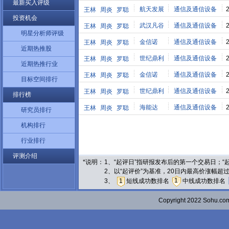
最新买入评级
航天发展
通信及通信设备
王林
周炎
罗聪
投资机会
武汉凡谷
通信及通信设备
王林
周炎
罗聪
明星分析师评级
金信诺
通信及通信设备
王林
周炎
罗聪
近期热推股
世纪鼎利
通信及通信设备
王林
周炎
罗聪
近期热推行业
金信诺
通信及通信设备
王林
周炎
罗聪
目标空间排行
世纪鼎利
通信及通信设备
王林
周炎
罗聪
排行榜
海能达
通信及通信设备
王林
周炎
罗聪
研究员排行
机构排行
行业排行
评测介绍
*说明：
1、“起评日”指研报发布后的第一个交易日；
2、以“起评价”为基准，20日内最高价涨幅超
1
3、
1
短线成功数排名
中线成功数排名
Copyright 2022 Sohu.c