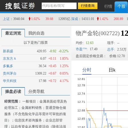
行情
个股
上证
：3940.04
1.02%
39.68
12095亿
深成
：14311.01
1.42%
200.89
12
物产金轮
(002722)
最近浏览
我的自选
以下是热门股票
均价:
12.63
现手:
--
市盈
:
17.49
总手:
2.53万
新易盛
420.95
-0.92
-0.22%
盘后固定价格交易：
价格:12.70
京东方Ａ
6.07
+0.11
1.85%
多氟多
36.54
+0.45
1.25%
贵州茅台
1309.22
+0.67
0.05%
华天科技
17.98
+0.72
4.17%
操盘必读
分类导航
经营范围：
一般项目：金属表面处理及热
处理加工；金属材料销售；普通货物仓储
服务（不含危险化学品等需许可审批的项
目）；信息技术咨询服务；企业总部管
理；以自有资金从事投资活动（除依法须