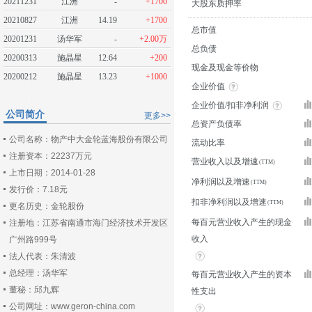
20211231
江洲
-
+1700
大股东质押率
20210827
江洲
14.19
+1700
总市值
20201231
汤华军
-
+2.00万
总负债
20200313
施晶星
12.64
+200
现金及现金等价物
20200212
施晶星
13.23
+1000
企业价值
企业价值/扣非净利润
公司简介
更多>>
总资产负债率
公司名称：物产中大金轮蓝海股份有限公司
流动比率
注册资本：22237万元
营业收入以及增速
上市日期：2014-01-28
净利润以及增速
发行价：7.18元
扣非净利润以及增速
更名历史：金轮股份
每百元营业收入产生的现金
注册地：江苏省南通市海门经济技术开发区
收入
广州路999号
法人代表：朱清波
总经理：汤华军
每百元营业收入产生的资本
董秘：邱九辉
性支出
公司网址：www.geron-china.com