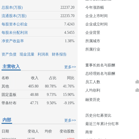
总股本(万股)
22237.20
今年涨跌幅
流通股本(万股)
22235.70
企业上市时间
每股资本公积金
7.4243
企业成立时间
每股未分配利润
4.5455
企业背景
净资产收益率
1.38%
所属城市
所属行业
资产负债
现金流量
利润表
财务报告
董事长姓名与薪酬
主营收入
更多>>
总经理姓名与薪酬
名称
收入
占比
同比
员工人数
其他
405.80
80.78%
41.76%
人均创利
固定盖板
48.88
9.73%
15.90%
融资历史
带条针布
47.71
9.50%
-9.19%
历史分红募资比
内部
更多>>
最近三年累计分红率
日期
变动人
均价
变动股数
商誉