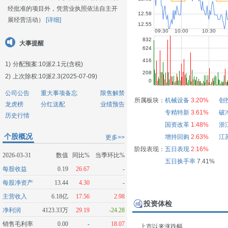
经批准的项目外，凭营业执照依法自主开
展经营活动）
[详细]
大事提醒
1)
分配预案:10派2.1元(含税)
2)
上次除权:10派2.3(2025-07-09)
公司公告
重大事项备忘
限售解禁
所属板块：
机械设备
3.20%
创
龙虎榜
分红送配
业绩预告
专精特新
3.61%
破
历史行情
国资改革
1.48%
浙
个股概况
增持回购
2.63%
江
更多>>
阶段表现：
五日表现
2.16%
2026-03-31
数值
同比%
当季环比%
五日换手率
7.41%
每股收益
0.19
26.67
-
每股净资产
13.44
4.30
-
主营收入
6.18亿
17.56
2.98
投资体检
净利润
4123.33万
29.19
-24.28
销售毛利率
0.00
-
18.07
上市以来涨跌幅