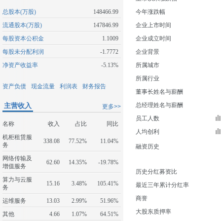
总股本(万股)
148466.99
今年涨跌幅
流通股本(万股)
147846.99
企业上市时间
每股资本公积金
1.1009
企业成立时间
每股未分配利润
-1.7772
企业背景
净资产收益率
-5.13%
所属城市
所属行业
资产负债
现金流量
利润表
财务报告
董事长姓名与薪酬
主营收入
总经理姓名与薪酬
更多>>
员工人数
名称
收入
占比
同比
人均创利
机柜租赁服
338.08
77.52%
11.04%
务
融资历史
网络传输及
62.60
14.35%
-19.78%
增值服务
历史分红募资比
算力与云服
15.16
3.48%
105.41%
最近三年累计分红率
务
商誉
运维服务
13.03
2.99%
51.96%
大股东质押率
其他
4.66
1.07%
64.51%