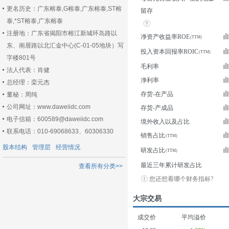
更名历史：广东榕泰,G榕泰,广东榕泰,ST榕
留存
泰,*ST榕泰,广东榕泰
注册地：广东省揭阳市榕江新城环岛路以
净资产收益率ROE
东、南厝路以北汇金中心(C-01-05地块）写
投入资本回报率ROIC
字楼801号
毛利率
法人代表：肖健
净利率
总经理：栾元杰
存货-在产品
董秘：周纯
公司网址：www.daweiidc.com
存货-产成品
电子信箱：600589@daweiidc.com
境外收入以及占比
联系电话：010-69068633、60306330
销售占比
股本结构
管理层
经营情况
研发占比
最近三年累计研发占比
查看所有分类>>
您还想看哪个财务指标?
大宗交易
成交价
平均溢价