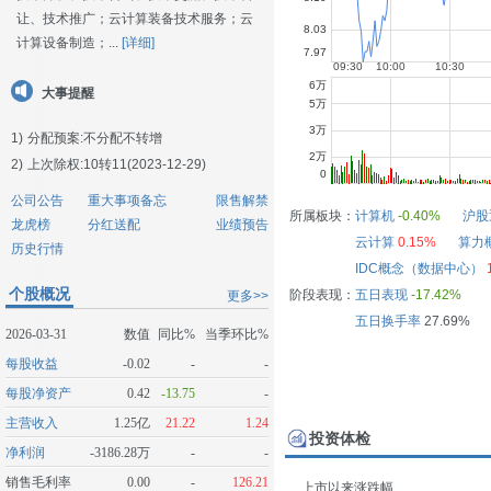
让、技术推广；云计算装备技术服务；云
计算设备制造；...
[详细]
大事提醒
1)
分配预案:不分配不转增
2)
上次除权:10转11(2023-12-29)
公司公告
重大事项备忘
限售解禁
所属板块：
计算机
-0.40%
沪股
龙虎榜
分红送配
业绩预告
云计算
0.15%
算力
历史行情
IDC概念（数据中心）
个股概况
阶段表现：
五日表现
-17.42%
更多>>
五日换手率
27.69%
2026-03-31
数值
同比%
当季环比%
每股收益
-0.02
-
-
每股净资产
0.42
-13.75
-
主营收入
1.25亿
21.22
1.24
投资体检
净利润
-3186.28万
-
-
销售毛利率
0.00
-
126.21
上市以来涨跌幅