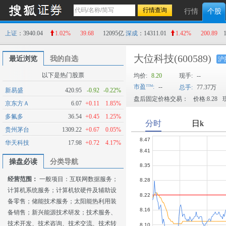
行情
个股
上证
：3940.04
1.02%
39.68
12095亿
深成
：14311.01
1.42%
200.89
大位科技
(600589)
最近浏览
我的自选
沪
以下是热门股票
均价:
8.20
现手:
--
市盈
:
--
总手:
77.37万
新易盛
420.95
-0.92
-0.22%
盘后固定价格交易：
价格:8.28
现
京东方Ａ
6.07
+0.11
1.85%
多氟多
36.54
+0.45
1.25%
贵州茅台
1309.22
+0.67
0.05%
华天科技
17.98
+0.72
4.17%
操盘必读
分类导航
经营范围：
一般项目：互联网数据服务；
计算机系统服务；计算机软硬件及辅助设
备零售；储能技术服务；太阳能热利用装
备销售；新兴能源技术研发；技术服务、
技术开发、技术咨询、技术交流、技术转