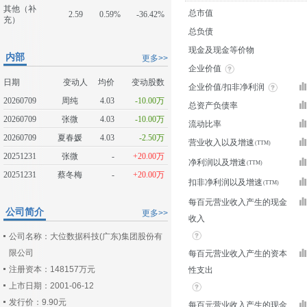
其他（补
总市值
2.59
0.59%
-36.42%
充）
总负债
现金及现金等价物
内部
更多>>
企业价值
日期
变动人
均价
变动股数
企业价值/扣非净利润
20260709
周纯
4.03
-10.00万
总资产负债率
20260709
张微
4.03
-10.00万
流动比率
20260709
夏春媛
4.03
-2.50万
营业收入以及增速
20251231
张微
-
+20.00万
净利润以及增速
20251231
蔡冬梅
-
+20.00万
扣非净利润以及增速
每百元营业收入产生的现金
公司简介
更多>>
收入
公司名称：大位数据科技(广东)集团股份有
限公司
每百元营业收入产生的资本
注册资本：148157万元
性支出
上市日期：2001-06-12
发行价：9.90元
每百元营业收入产生的现金