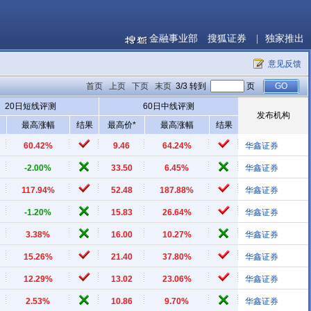
金融事业部
搜狐证券
|
独家推出
意见反馈
首页
上页
下页
末页
3/3 转到
页
20日短线评测
60日中线评测
发布机构
最高涨幅
结果
最高价*
最高涨幅
结果
60.42%
9.46
64.24%
华鑫证券
-2.00%
33.50
6.45%
华鑫证券
117.94%
52.48
187.88%
华鑫证券
-1.20%
15.83
26.64%
华鑫证券
3.38%
16.00
10.27%
华鑫证券
15.26%
21.40
37.80%
华鑫证券
12.29%
13.02
23.06%
华鑫证券
2.53%
10.86
9.70%
华鑫证券