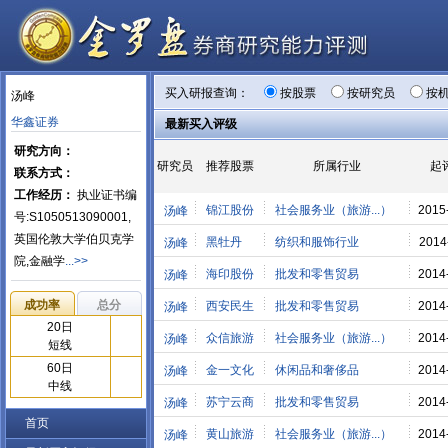
买入研报查询：
按股票
按研究员
按
汤峰
华鑫证券
最新买入评级
研究方向：
研究员
推荐股票
所属行业
起
联系方式：
工作经历：
执业证书编
锦江股份
社会服务业（旅游...）
2015
汤峰
号:S1050513090001,
英国伦敦大学伯贝克学
黑牡丹
纺织和服饰行业
2014
汤峰
院,金融学
...>>
海印股份
批发和零售贸易
2014
汤峰
成功率
总分
西安民生
批发和零售贸易
2014
汤峰
20日
众信旅游
社会服务业（旅游...）
2014
汤峰
短线
60日
金一文化
休闲品和奢侈品
2014
汤峰
中线
苏宁云商
批发和零售贸易
2014
汤峰
首页
黄山旅游
社会服务业（旅游...）
2014
汤峰