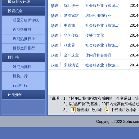
最新买入评级
锦江股份
社会服务业（旅游...）
2014
汤峰
投资机会
梦洁家纺
纺织和服饰行业
2014
汤峰
明星分析师评级
中青旅
社会服务业（旅游...）
2014
汤峰
近期热推股
华闻传媒
传播与文化
2014
汤峰
近期热推行业
张家界
社会服务业（旅游...）
2014
汤峰
目标空间排行
金叶珠宝
休闲品和奢侈品
2014
汤峰
排行榜
宋城演艺
社会服务业（旅游...）
2014
汤峰
研究员排行
机构排行
行业排行
评测介绍
*说明：
1、“起评日”指研报发布后的第一个交易日；
2、以“起评价”为基准，20日内最高价涨幅超
1
3、
1
短线成功数排名
中线成功数排名
Copyright 2022 Sohu.c