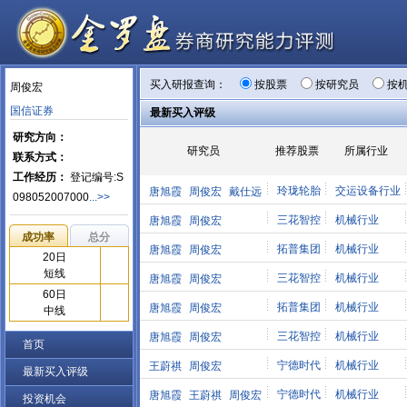
买入研报查询：
按股票
按研究员
按
周俊宏
国信证券
最新买入评级
研究方向：
研究员
推荐股票
所属行业
联系方式：
工作经历：
登记编号:S
玲珑轮胎
交运设备行业
唐旭霞
周俊宏
戴仕远
098052007000
...>>
三花智控
机械行业
唐旭霞
周俊宏
成功率
总分
拓普集团
机械行业
唐旭霞
周俊宏
20日
短线
三花智控
机械行业
唐旭霞
周俊宏
60日
拓普集团
机械行业
唐旭霞
周俊宏
中线
三花智控
机械行业
唐旭霞
周俊宏
首页
宁德时代
机械行业
王蔚祺
周俊宏
最新买入评级
宁德时代
机械行业
唐旭霞
王蔚祺
周俊宏
投资机会