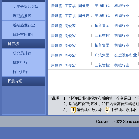
宁德时代
机械行业
唐旭霞
王蔚祺
周俊宏
明星分析师评级
宁德时代
机械行业
近期热推股
唐旭霞
王蔚祺
周俊宏
近期热推行业
拓普集团
机械行业
唐旭霞
周俊宏
目标空间排行
三花智控
机械行业
唐旭霞
周俊宏
排行榜
拓普集团
机械行业
唐旭霞
周俊宏
研究员排行
广汽集团
交运设备行业
唐旭霞
周俊宏
机构排行
三花智控
机械行业
唐旭霞
周俊宏
行业排行
评测介绍
*说明：
1、“起评日”指研报发布后的第一个交易日；
2、以“起评价”为基准，20日内最高价涨幅超
1
3、
1
短线成功数排名
中线成功数排名
Copyright 2022 Sohu.c