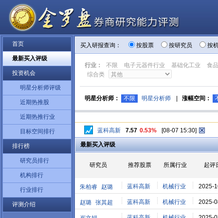
首页
买入研报查询：
按股票
按研究员
按
最新买入评级
行业：
不限
电子元器件行业
基础化工业
食
投资机会
综合类
明星分析师评级
明星分析师：
不限
明星分析师
|
涨幅空间：
近期热推股
近期热推行业
蓝科高新
7.57
0.53%
[08-07 15:30]
目标空间排行
最新买入评级
排行榜
研究员排行
研究员
推荐股票
所属行业
起评
机构排行
蓝科高新
机械行业
2025-1
朱柏睿
赵璐
行业排行
蓝科高新
机械行业
2025-0
赵璐
张其超
评测介绍
蓝科高新
机械行业
2025-0