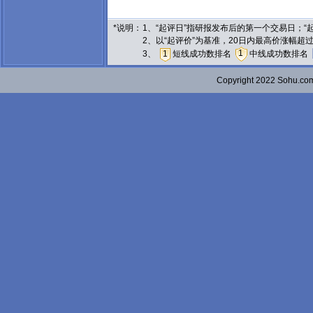
*说明：
1、“起评日”指研报发布后的第一个交易日；
2、以“起评价”为基准，20日内最高价涨幅超
1
3、
1
短线成功数排名
中线成功数排名
Copyright 2022 Sohu.c