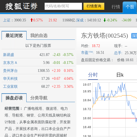
行情
个股
上证
：3900.35
0.57%
21.92
11668亿
深成
：14110.12
-0.24%
-34.09
东方铁塔
(002545)
最近浏览
我的自选
深
以下是热门股票
均价:
18.72
现手:
--
市盈
:
16.51
总手:
25.36万
新易盛
421.87
-2.43
-0.57%
盘后固定价格交易：
价格:18.61
京东方Ａ
5.96
-0.01
-0.17%
贵州茅台
1308.55
+2.10
0.16%
华天科技
17.26
+0.67
4.04%
工业富联
68.27
+2.35
3.56%
操盘必读
分类导航
经营范围：
广播电视塔、微波塔、电力
塔、导航塔、钢管、公用天线及钢结构设
计制造，从事金属表面防腐处理，开发新
产品，开展技术咨询，出口本企业自产产
品，进口本企业生产科研所需的原辅材