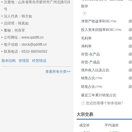
注册地：山东省青岛市胶州市广州北路318
留存
号
法人代表：韩方如
净资产收益率ROE
总经理：韩真如
投入资本回报率ROIC
董秘：何良军
公司网址：www.qddftt.cn
毛利率
电子信箱：stock@qddftt.cn
净利率
联系电话：0532-88056092
存货-在产品
股本结构
管理层
经营情况
存货-产成品
境外收入以及占比
查看所有分类>>
销售占比
研发占比
最近三年累计研发占比
您还想看哪个财务指标?
大宗交易
成交价
平均溢价