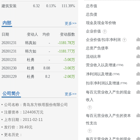
建筑安装
6.32
0.13%
111.39%
总市值
总负债
内部
现金及现金等价物
更多>>
企业价值
日期
变动人
均价
变动股数
企业价值/扣非净利润
20201231
韩真如
-
-1181.78万
总资产负债率
20201231
韩方如
-
-1181.77万
流动比率
20201231
杜勇
-
-5.00万
营业收入以及增速
20201230
杜勇
8.08
-3.00万
净利润以及增速
20201229
杜勇
8.2
-2.00万
扣非净利润以及增速
每百元营业收入产生的现金
公司简介
更多>>
收入
公司名称：青岛东方铁塔股份有限公司
注册资本：124406万元
每百元营业收入产生的资本
上市日期：2011-02-11
性支出
发行价：39.49元
更名历史：
每百元营业收入产生的现金