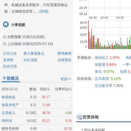
料、机械设备及零配件，汽车普通货物运
输；仓储物流管理；...
[详细]
大事提醒
1)
分配预案:10派3元(含税)
2)
上次除权:10派3(2025-07-16)
公司公告
重大事项备忘
限售解禁
所属板块：
基础化工
1.45%
风
龙虎榜
分红送配
业绩预告
深股通
0.84%
一带
历史行情
青岛
-0.07%
化肥
0
个股概况
阶段表现：
五日表现
-5.12%
更多>>
五日换手率
7.35%
2026-03-31
数值
同比%
当季环比%
每股收益
0.32
95.17
-
每股净资产
8.21
11.69
-
主营收入
14.18亿
48.59
-4.60
投资体检
净利润
4.02亿
95.21
6.26
销售毛利率
0.00
-
18.29
上市以来涨跌幅