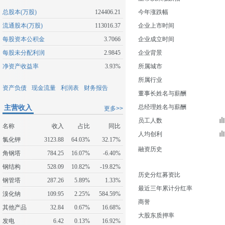
总股本(万股)
124406.21
今年涨跌幅
流通股本(万股)
113016.37
企业上市时间
每股资本公积金
3.7066
企业成立时间
每股未分配利润
2.9845
企业背景
净资产收益率
3.93%
所属城市
所属行业
资产负债
现金流量
利润表
财务报告
董事长姓名与薪酬
主营收入
总经理姓名与薪酬
更多>>
员工人数
名称
收入
占比
同比
人均创利
氯化钾
3123.88
64.03%
32.17%
融资历史
角钢塔
784.25
16.07%
-6.40%
钢结构
528.09
10.82%
-19.82%
历史分红募资比
钢管塔
287.26
5.89%
1.33%
最近三年累计分红率
溴化钠
109.95
2.25%
584.59%
商誉
其他产品
32.84
0.67%
16.68%
大股东质押率
发电
6.42
0.13%
16.92%