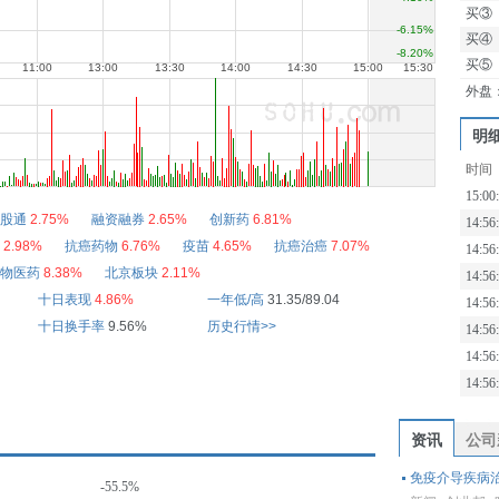
买③
买④
买⑤
外盘
明
时间
15:00
股通
2.75%
融资融券
2.65%
创新药
6.81%
14:56
2.98%
抗癌药物
6.76%
疫苗
4.65%
抗癌治癌
7.07%
14:56
物医药
8.38%
北京板块
2.11%
14:56
十日表现
4.86%
一年低/高
31.35/89.04
14:56
十日换手率
9.56%
历史行情>>
14:56
14:56
14:56
资讯
公司
免疫介导疾病治疗领
-55.5%