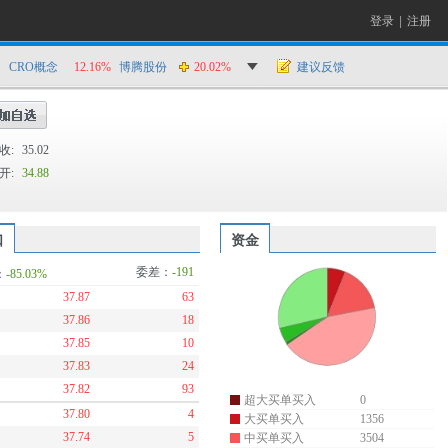
登录
|
注册
CRO概念
12.16%
博腾股份
20.02%
建议反馈
收:
35.02
开:
34.88
口
资金
委差：
-191
：
-85.03%
37.87
63
37.86
18
37.85
10
37.83
24
37.82
93
超大买单买入
0
37.80
4
大买单买入
1356
37.74
5
中买单买入
3504