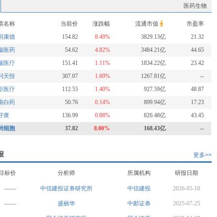
医药生物
票名称
当前价
涨跌幅
流通市值
市盈率
明康德
154.82
8.49%
3829.13亿
21.32
瑞医药
54.62
4.82%
3484.21亿
44.65
瑞医疗
151.41
1.11%
1834.22亿
23.42
利天恒
307.07
1.69%
1267.81亿
--
影医疗
112.55
1.40%
927.59亿
48.87
南白药
50.76
0.14%
899.94亿
17.23
仔癀
136.99
0.88%
826.48亿
43.45
州细胞
37.82
8.00%
168.43亿
--
报
更多>>
目标价
分析师
所属机构
研报日期
——
中信建投证券研究所
中信建投
2026-05-18
——
盛丽华
中邮证券
2025-07-25