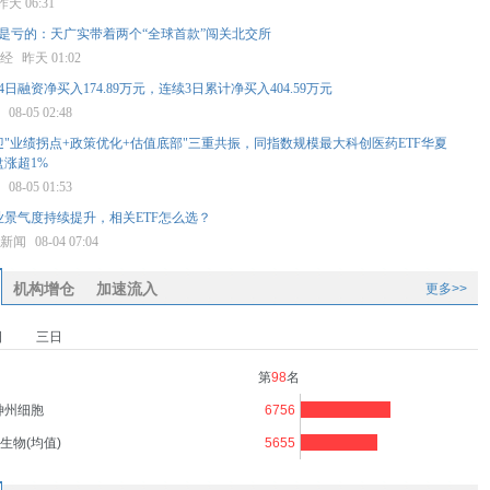
昨天 06:31
是亏的：天广实带着两个“全球首款”闯关北交所
财经
昨天 01:02
日融资净买入174.89万元，连续3日累计净买入404.59万元
星
08-05 02:48
"业绩拐点+政策优化+估值底部"三重共振，同指数规模最大科创医药ETF华夏
早盘涨超1%
星
08-05 01:53
业景气度持续提升，相关ETF怎么选？
济新闻
08-04 07:04
机构增仓
加速流入
更多>>
日
三日
第
98
名
神州细胞
6756
生物(均值)
5655