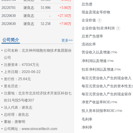
总负债
20220701
谢良志
51.996
+5.00万
现金及现金等价物
20220630
谢良志
-
+27.10万
企业价值
20220630
谢良志
52.258
+7.00万
企业价值/扣非净利润
总资产负债率
公司简介
更多>>
流动比率
公司名称：北京神州细胞生物技术集团股份
营业收入以及增速
公司
净利润以及增速
注册资本：47034万元
扣非净利润以及增速
上市日期：2020-06-22
每百元营业收入产生的现金收入
发行价：25.64元
更名历史：
每百元营业收入产生的资本性支
注册地：北京市北京经济技术开发区科创七
每百元营业收入产生的现金留存
街31号院5号楼307
净资产收益率ROE
法人代表：谢良志
投入资本回报率ROIC
总经理：谢良志
毛利率
董秘：唐黎明
净利率
公司网址：www.sinocelltech.com