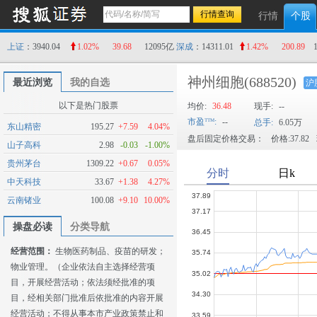
行情
个股
上证
：3940.04
1.02%
39.68
12095亿
深成
：14311.01
1.42%
200.89
神州细胞
(688520)
最近浏览
我的自选
沪
以下是热门股票
均价:
36.48
现手:
--
市盈
:
--
总手:
6.05万
东山精密
195.27
+7.59
4.04%
盘后固定价格交易：
价格:37.82
山子高科
2.98
-0.03
-1.00%
贵州茅台
1309.22
+0.67
0.05%
中天科技
33.67
+1.38
4.27%
云南锗业
100.08
+9.10
10.00%
操盘必读
分类导航
经营范围：
生物医药制品、疫苗的研发；
物业管理。（企业依法自主选择经营项
目，开展经营活动；依法须经批准的项
目，经相关部门批准后依批准的内容开展
经营活动；不得从事本市产业政策禁止和