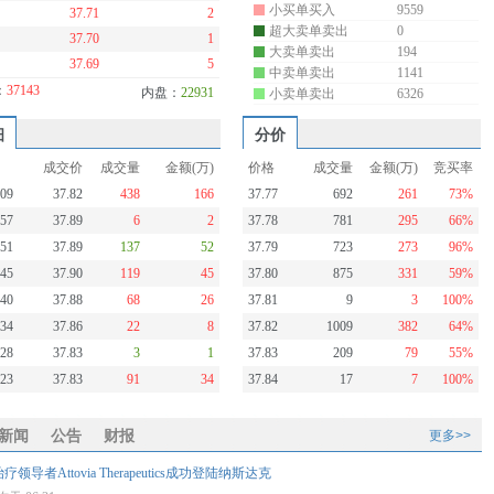
小买单买入
9559
37.71
2
超大卖单卖出
0
37.70
1
大卖单卖出
194
37.69
5
中卖单卖出
1141
：
37143
内盘：
22931
小卖单卖出
6326
细
分价
成交价
成交量
金额(万)
价格
成交量
金额(万)
竞买率
:09
37.82
438
166
37.77
692
261
73%
:57
37.89
6
2
37.78
781
295
66%
:51
37.89
137
52
37.79
723
273
96%
:45
37.90
119
45
37.80
875
331
59%
:40
37.88
68
26
37.81
9
3
100%
:34
37.86
22
8
37.82
1009
382
64%
:28
37.83
3
1
37.83
209
79
55%
:23
37.83
91
34
37.84
17
7
100%
新闻
公告
财报
更多>>
导者Attovia Therapeutics成功登陆纳斯达克