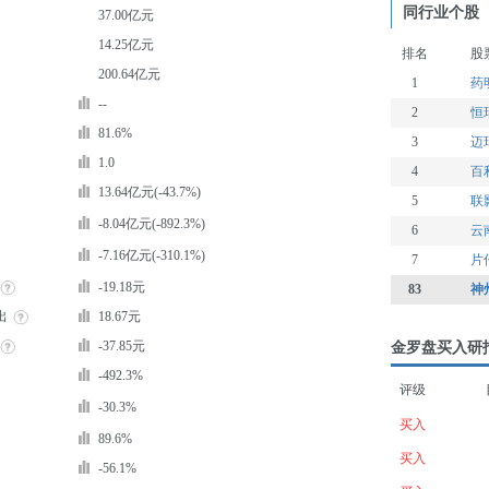
同行业个股
37.00亿元
14.25亿元
排名
股
200.64亿元
1
药
--
2
恒
81.6%
3
迈
1.0
4
百
13.64亿元(-43.7%)
5
联
-8.04亿元(-892.3%)
6
云
-7.16亿元(-310.1%)
7
片
-19.18元
83
神
出
18.67元
-37.85元
金罗盘买入研
-492.3%
评级
-30.3%
买入
89.6%
买入
-56.1%