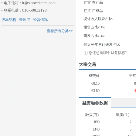
存货-在产品
电子信箱：ir@sinocelltech.com
联系电话：010-50812198
存货-产成品
境外收入以及占比
股本结构
管理层
经营情况
销售占比
查看所有分类>>
研发占比
最近三年累计研发占比
您还想看哪个财务指标?
大宗交易
成交价
平
60.16
63.80
融资融券数据
融买(万)
融卖(手)
890
2
1340
5