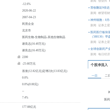
新闻
创业邦
-12.6%
营收翻近9倍还
2020-06-22
新闻
瞭望塔
2007-04-23
神州细胞：8月4
民营企业
新闻
证券之
北京市
医药医疗板块迎
（588130）
医药生物-生物制品-其他生物制品
新闻
证券之
谢良志(16.49万元)
全球创新药产
谢良志(16.49万元)
新闻
每日经
2200
-25.68万元
个股净流入
首发(12.82亿元)定增2次(13.83亿元)
一日
二
0.0%
0.0%(0.00元)
--
7.4%
医药
177.88亿元