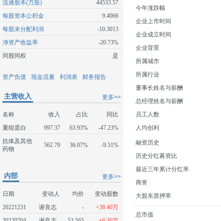
流通股本(万股)
44533.57
今年涨跌幅
每股资本公积金
9.4066
企业上市时间
每股未分配利润
-10.3013
企业成立时间
净资产收益率
-20.73%
企业背景
同股同权
是
所属城市
所属行业
资产负债
现金流量
利润表
财务报告
董事长姓名与薪酬
主营收入
更多>>
总经理姓名与薪酬
名称
收入
占比
同比
员工人数
重组蛋白
997.37
63.93%
-47.23%
人均创利
抗体及其他
融资历史
562.79
36.07%
-9.51%
药物
历史分红募资比
最近三年累计分红率
内部
更多>>
商誉
日期
变动人
均价
变动股数
大股东质押率
20221231
谢良志
-
+38.40万
总市值
20220704
谢良志
53.565
+6.30万