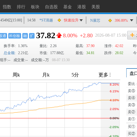
指数
排行
板块
自选股
基金
港股
美股
14549亿
[15:00]
14:58
*ST清越
快速拉升
N展芯
396.89%
14:56
上工Ｂ股
快速拉升
37.82
8.00%
+2.80
2026-08-07 15:00
股通
科创板
融
扩
14:56
爱丽家居
快速拉升
换手率:
1.36%
14:56
金凯生科
量比:
2.26
涨停
最高:
37.90
涨停:
42.02
昨
总金额:
2.21亿
市值:
177.88亿
最低:
34.81
跌停:
28.02
今
14:56
南亚新材
猛烈打压
现手:--
成交量:--
成交额:--万
08-07 15:30
14:55
成都先导
跌停
14:55
盛达资源
涨停
盘
14:55
盛达资源
快速拉升
委比
TTM
14:54
永安药业
快速拉升
卖⑤
14:53
中农立华
快速拉升
卖④
卖③
卖②
卖①
买①
买②