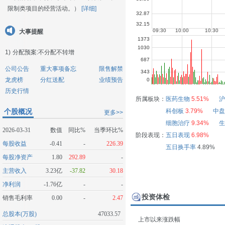
限制类项目的经营活动。）
[详细]
大事提醒
1)
分配预案:不分配不转增
公司公告
重大事项备忘
限售解禁
龙虎榜
分红送配
业绩预告
历史行情
所属板块：
医药生物
5.51%
沪
个股概况
科创板
3.79%
中盘
更多>>
细胞治疗
9.34%
生
2026-03-31
数值
同比%
当季环比%
阶段表现：
五日表现
6.98%
每股收益
-0.41
-
226.39
五日换手率
4.89%
每股净资产
1.80
292.89
-
主营收入
3.23亿
-37.82
30.18
净利润
-1.76亿
-
-
投资体检
销售毛利率
0.00
-
2.47
总股本(万股)
47033.57
上市以来涨跌幅