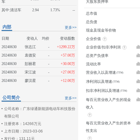
车
大股东质押率
其中:清洁车
2.94
1.73%
--
总市值
总负债
内部
更多>>
现金及现金等价物
日期
变动人
均价
变动股数
企业价值
20240630
张志江
-
+1299.22万
企业价值/扣非净利润
20240630
袁德安
-
+57.00万
总资产负债率
20240630
彭丽君
-
+30.00万
流动比率
20240630
宋江波
-
+27.00万
营业收入以及增速
20240630
廖汉星
-
+12.00万
净利润以及增速
扣非净利润以及增速
公司简介
更多>>
每百元营业收入产生的现金
收入
公司名称：广东绿通新能源电动车科技股份
有限公司
每百元营业收入产生的资本
注册资本：14266万元
性支出
上市日期：2023-03-06
发行价：131.11元