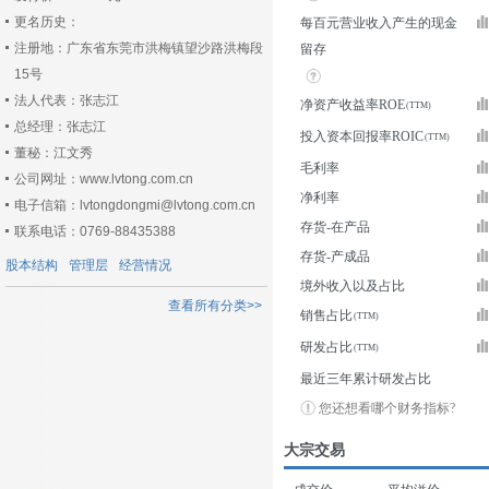
更名历史：
每百元营业收入产生的现金
注册地：广东省东莞市洪梅镇望沙路洪梅段
留存
15号
法人代表：张志江
净资产收益率ROE
总经理：张志江
投入资本回报率ROIC
董秘：江文秀
毛利率
公司网址：www.lvtong.com.cn
净利率
电子信箱：lvtongdongmi@lvtong.com.cn
存货-在产品
联系电话：0769-88435388
存货-产成品
股本结构
管理层
经营情况
境外收入以及占比
查看所有分类>>
销售占比
研发占比
最近三年累计研发占比
您还想看哪个财务指标?
大宗交易