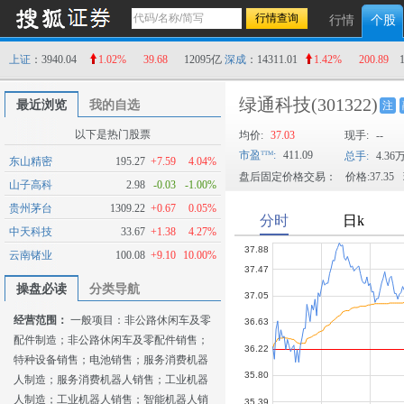
行情
个股
上证
：3940.04
1.02%
39.68
12095亿
深成
：14311.01
1.42%
200.89
绿通科技
(301322)
最近浏览
我的自选
注
以下是热门股票
均价:
37.03
现手:
--
市盈
:
411.09
总手:
4.36
东山精密
195.27
+7.59
4.04%
盘后固定价格交易：
价格:37.35
山子高科
2.98
-0.03
-1.00%
贵州茅台
1309.22
+0.67
0.05%
中天科技
33.67
+1.38
4.27%
云南锗业
100.08
+9.10
10.00%
操盘必读
分类导航
经营范围：
一般项目：非公路休闲车及零
配件制造；非公路休闲车及零配件销售；
特种设备销售；电池销售；服务消费机器
人制造；服务消费机器人销售；工业机器
人制造；工业机器人销售；智能机器人销