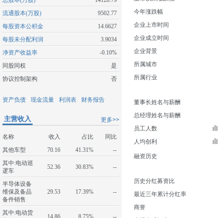
总股本(万股)
14128.79
今年涨跌幅
流通股本(万股)
9502.77
企业上市时间
每股资本公积金
14.6627
企业成立时间
每股未分配利润
3.9034
企业背景
净资产收益率
-0.10%
所属城市
同股同权
是
所属行业
协议控制架构
否
资产负债
现金流量
利润表
财务报告
董事长姓名与薪酬
总经理姓名与薪酬
主营收入
更多>>
员工人数
名称
收入
占比
同比
人均创利
其他车型
70.16
41.31%
--
融资历史
其中:电动巡
52.36
30.83%
--
逻车
历史分红募资比
半导体设备
维保及备品
29.53
17.39%
--
最近三年累计分红率
备件销售
商誉
其中:电动货
14.86
8.75%
--