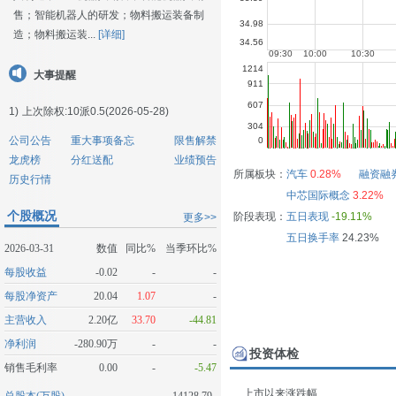
售；智能机器人的研发；物料搬运装备制
造；物料搬运装...
[详细]
大事提醒
1)
上次除权:10派0.5(2026-05-28)
公司公告
重大事项备忘
限售解禁
龙虎榜
分红送配
业绩预告
所属板块：
汽车
0.28%
融资融
历史行情
中芯国际概念
3.22%
个股概况
阶段表现：
五日表现
-19.11%
更多>>
五日换手率
24.23%
2026-03-31
数值
同比%
当季环比%
每股收益
-0.02
-
-
每股净资产
20.04
1.07
-
主营收入
2.20亿
33.70
-44.81
净利润
-280.90万
-
-
投资体检
销售毛利率
0.00
-
-5.47
上市以来涨跌幅