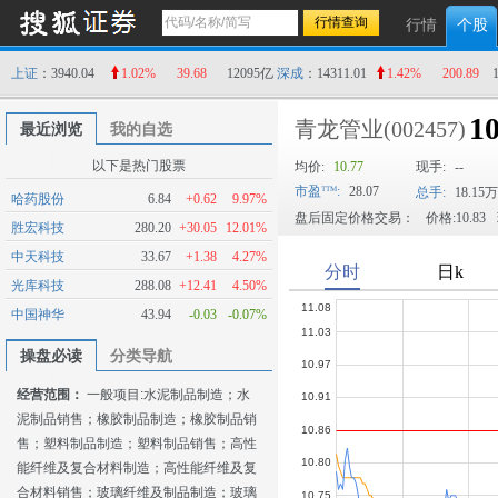
行情
个股
上证
：3940.04
1.02%
39.68
12095亿
深成
：14311.01
1.42%
200.89
10
青龙管业
(002457)
最近浏览
我的自选
以下是热门股票
均价:
10.77
现手:
--
市盈
:
28.07
总手:
18.15万
哈药股份
6.84
+0.62
9.97%
盘后固定价格交易：
价格:10.83
胜宏科技
280.20
+30.05
12.01%
中天科技
33.67
+1.38
4.27%
光库科技
288.08
+12.41
4.50%
中国神华
43.94
-0.03
-0.07%
操盘必读
分类导航
经营范围：
一般项目:水泥制品制造；水
泥制品销售；橡胶制品制造；橡胶制品销
售；塑料制品制造；塑料制品销售；高性
能纤维及复合材料制造；高性能纤维及复
合材料销售；玻璃纤维及制品制造；玻璃