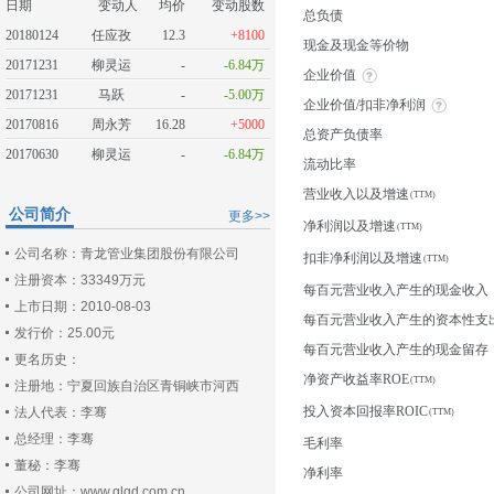
日期
变动人
均价
变动股数
总负债
20180124
任应孜
12.3
+8100
现金及现金等价物
20171231
柳灵运
-
-6.84万
企业价值
20171231
马跃
-
-5.00万
企业价值/扣非净利润
20170816
周永芳
16.28
+5000
总资产负债率
20170630
柳灵运
-
-6.84万
流动比率
营业收入以及增速
公司简介
更多>>
净利润以及增速
公司名称：青龙管业集团股份有限公司
扣非净利润以及增速
注册资本：33349万元
每百元营业收入产生的现金收入
上市日期：2010-08-03
每百元营业收入产生的资本性支
发行价：25.00元
每百元营业收入产生的现金留存
更名历史：
净资产收益率ROE
注册地：宁夏回族自治区青铜峡市河西
投入资本回报率ROIC
法人代表：李骞
总经理：李骞
毛利率
董秘：李骞
净利率
公司网址：www.qlgd.com.cn