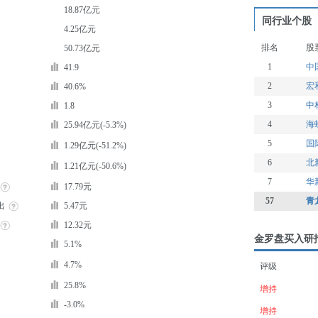
18.87亿元
同行业个股
4.25亿元
排名
股
50.73亿元
1
中
41.9
2
宏
40.6%
3
中
1.8
4
海
25.94亿元(-5.3%)
5
国
1.29亿元(-51.2%)
6
北
1.21亿元(-50.6%)
7
华
17.79元
57
青
出
5.47元
12.32元
金罗盘买入研
5.1%
4.7%
评级
25.8%
增持
-3.0%
增持