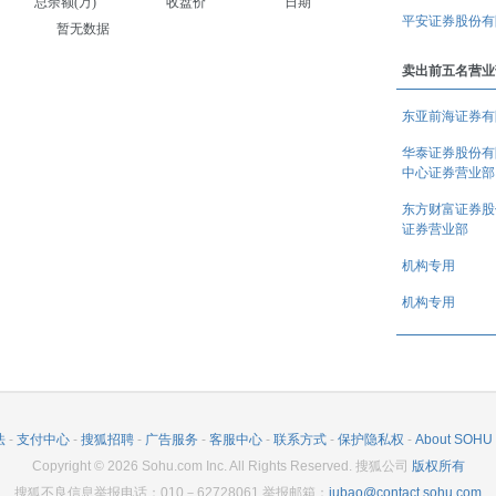
总余额(万)
收盘价
日期
平安证券股份有
暂无数据
卖出前五名营业
(TTM)
东亚前海证券有
华泰证券股份有
(TTM)
中心证券营业部
东方财富证券股
(TTM)
证券营业部
机构专用
机构专用
(TTM)
法
-
支付中心
-
搜狐招聘
-
广告服务
-
客服中心
-
联系方式
-
保护隐私权
-
About SOHU
(TTM)
Copyright
©
2026
Sohu.com Inc. All Rights Reserved. 搜狐公司
版权所有
搜狐不良信息举报电话：010－62728061 举报邮箱：
jubao@contact.sohu.com