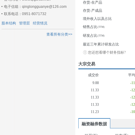
存货-在产品
电子信箱：qinglongguanye@126.com
存货-产成品
联系电话：0951-8071732
境外收入以及占比
股本结构
管理层
经营情况
销售占比
查看所有分类>>
研发占比
最近三年累计研发占比
您还想看哪个财务指标?
大宗交易
成交价
平
9.88
-1
11.33
-1
11.33
-1
11.33
-1
11.23
-1
融资融券数据