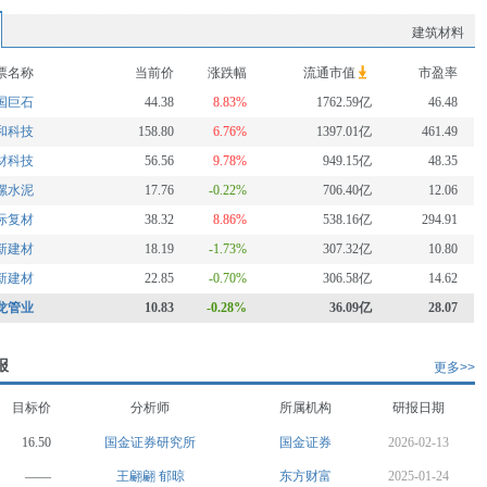
建筑材料
票名称
当前价
涨跌幅
流通市值
市盈率
国巨石
44.38
8.83%
1762.59亿
46.48
和科技
158.80
6.76%
1397.01亿
461.49
材科技
56.56
9.78%
949.15亿
48.35
螺水泥
17.76
-0.22%
706.40亿
12.06
际复材
38.32
8.86%
538.16亿
294.91
新建材
18.19
-1.73%
307.32亿
10.80
新建材
22.85
-0.70%
306.58亿
14.62
龙管业
10.83
-0.28%
36.09亿
28.07
报
更多>>
目标价
分析师
所属机构
研报日期
16.50
国金证券研究所
国金证券
2026-02-13
——
王翩翩
郁晾
东方财富
2025-01-24