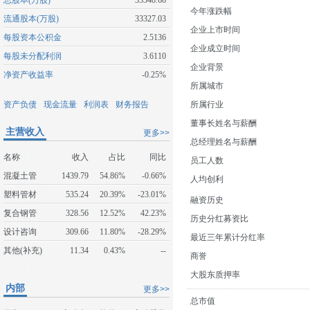
总股本(万股)
33348.68
今年涨跌幅
流通股本(万股)
33327.03
企业上市时间
每股资本公积金
2.5136
企业成立时间
每股未分配利润
3.6110
企业背景
净资产收益率
-0.25%
所属城市
资产负债
现金流量
利润表
财务报告
所属行业
董事长姓名与薪酬
主营收入
更多>>
总经理姓名与薪酬
名称
收入
占比
同比
员工人数
混凝土管
1439.79
54.86%
-0.66%
人均创利
塑料管材
535.24
20.39%
-23.01%
融资历史
复合钢管
328.56
12.52%
42.23%
历史分红募资比
设计咨询
309.66
11.80%
-28.29%
最近三年累计分红率
其他(补充)
11.34
0.43%
--
商誉
大股东质押率
内部
更多>>
总市值