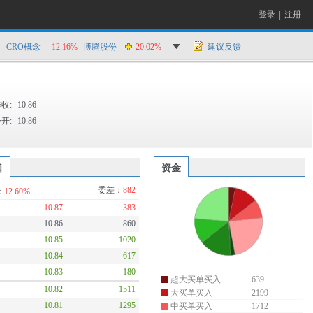
登录
|
注册
CRO概念
12.16%
博腾股份
20.02%
建议反馈
收:
10.86
开:
10.86
口
资金
委差：
882
：
12.60%
10.87
383
10.86
860
10.85
1020
10.84
617
10.83
180
超大买单买入
639
10.82
1511
大买单买入
2199
10.81
1295
中买单买入
1712