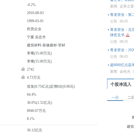
-0.2%
新闻
证券之
2010-08-03
青龙管业：第
1999-03-01
公告
08-05
民营企业
青龙管业：北
律意见书
宁夏 吴忠市
公告
08-05
建筑材料-装修建材-管材
青龙管业：20
李骞(55.00万元)
公告
08-05
李骞(55.00万元)
超8000亿元
2742
新闻
金色光
4.73万元
个股净流入
首发(8.75亿元)定增0次(0.00元)
64.4%
一日
二
36.0%(1.52亿元)
8946.67万元
8.1%
建筑
36.12亿元