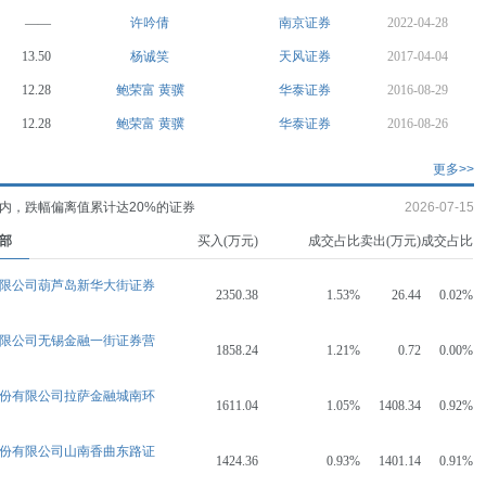
——
许吟倩
南京证券
2022-04-28
13.50
杨诚笑
天风证券
2017-04-04
12.28
鲍荣富
黄骥
华泰证券
2016-08-29
12.28
鲍荣富
黄骥
华泰证券
2016-08-26
更多>>
内，跌幅偏离值累计达20%的证券
2026-07-15
部
买入(万元)
成交占比
卖出(万元)
成交占比
限公司葫芦岛新华大街证券
2350.38
1.53%
26.44
0.02%
限公司无锡金融一街证券营
1858.24
1.21%
0.72
0.00%
份有限公司拉萨金融城南环
1611.04
1.05%
1408.34
0.92%
份有限公司山南香曲东路证
1424.36
0.93%
1401.14
0.91%