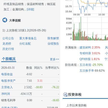
纤维及制品销售；保温材料销售；钢压延
加工；金属结构...
[详细]
大事提醒
1)
上次除权:10派1.2(2026-05-26)
公司公告
重大事项备忘
限售解禁
龙虎榜
分红送配
业绩预告
所属板块：
建筑材料
2.35%
风
历史行情
专精特新
3.61%
小
个股概况
QFII持股
1.81%
宁
更多>>
阶段表现：
五日表现
-25.70%
2026-03-31
数值
同比%
当季环比%
五日换手率
69.62%
每股收益
-0.02
-
-
每股净资产
7.61
3.11
-
主营收入
2.52亿
-10.83
-76.22
净利润
-634.11万
-
-
投资体检
销售毛利率
0.00
-
-16.65
上市以来涨跌幅