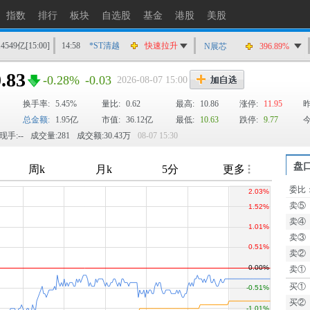
指数
排行
板块
自选股
基金
港股
美股
14549亿
[15:00]
14:58
*ST清越
快速拉升
N展芯
396.89%
14:56
上工Ｂ股
快速拉升
.83
-0.28%
-0.03
2026-08-07 15:00
14:56
爱丽家居
快速拉升
换手率:
5.45%
14:56
金凯生科
量比:
0.62
涨停
最高:
10.86
涨停:
11.95
昨
总金额:
1.95亿
市值:
36.12亿
最低:
10.63
跌停:
9.77
今
14:56
南亚新材
猛烈打压
现手:--
成交量:281
成交额:30.43万
08-07 15:30
14:55
成都先导
跌停
14:55
盛达资源
涨停
盘
14:55
盛达资源
快速拉升
委比
TTM
14:54
永安药业
快速拉升
卖⑤
14:53
中农立华
快速拉升
卖④
卖③
卖②
卖①
买①
买②