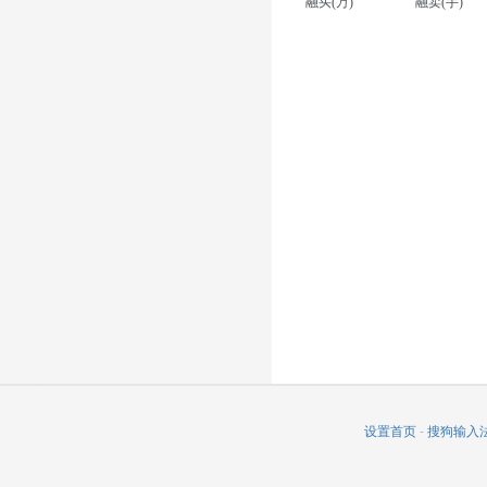
融买(万)
融卖(手)
设置首页
-
搜狗输入