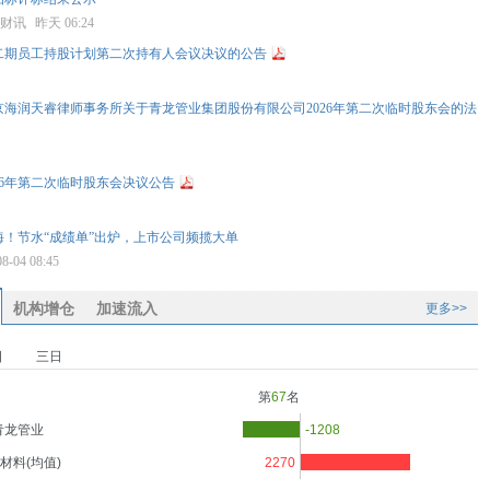
星财讯
昨天 06:24
二期员工持股计划第二次持有人会议决议的公告
京海润天睿律师事务所关于青龙管业集团股份有限公司2026年第二次临时股东会的法
26年第二次临时股东会决议公告
蓝海！节水“成绩单”出炉，上市公司频揽大单
08-04 08:45
机构增仓
加速流入
更多>>
日
三日
第
67
名
青龙管业
-1208
材料(均值)
2270