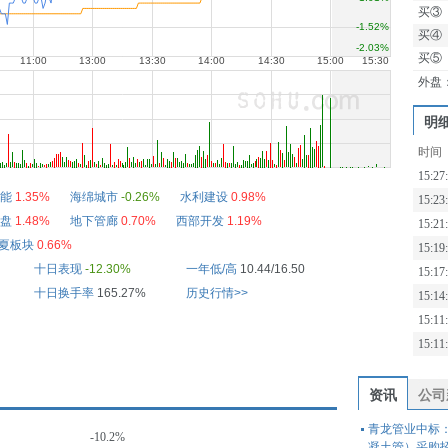
买③
买④
买⑤
外盘
明
时间
15:27
能
1.35%
海绵城市
-0.26%
水利建设
0.98%
15:23
盘
1.48%
地下管廊
0.70%
西部开发
1.19%
15:21
夏板块
0.66%
15:19
十日表现
-12.30%
一年低/高
10.44/16.50
15:17
十日换手率
165.27%
历史行情>>
15:14
15:11
15:11
资讯
公司
青龙管业中标
-10.2%
凝土管）采购