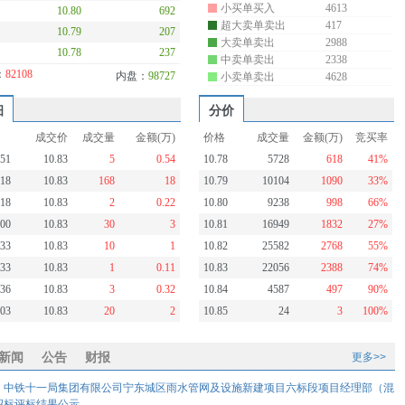
小买单买入
4613
10.80
692
超大卖单卖出
417
10.79
207
大卖单卖出
2988
10.78
237
中卖单卖出
2338
：
82108
内盘：
98727
小卖单卖出
4628
细
分价
成交价
成交量
金额(万)
价格
成交量
金额(万)
竞买率
:51
10.83
5
0.54
10.78
5728
618
41%
:18
10.83
168
18
10.79
10104
1090
33%
:18
10.83
2
0.22
10.80
9238
998
66%
:00
10.83
30
3
10.81
16949
1832
27%
:33
10.83
10
1
10.82
25582
2768
55%
:33
10.83
1
0.11
10.83
22056
2388
74%
:36
10.83
3
0.32
10.84
4587
497
90%
:03
10.83
20
2
10.85
24
3
100%
新闻
公告
财报
更多>>
：中铁十一局集团有限公司宁东城区雨水管网及设施新建项目六标段项目经理部（混
招标评标结果公示