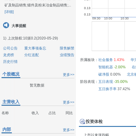
矿及制品销售;锻件及粉末冶金制品销售;...
[详细]
大事提醒
1)
上次除权:10派0.2(2020-05-29)
公司公告
重大事项备忘
限售解禁
龙虎榜
分红送配
业绩预告
所属板块：
社会服务
1.43%
华
历史行情
智能机器
-2.00%
在
个股概况
破净股
0.00%
北京
更多>>
阶段表现：
五日表现
-35.00%
暂无数据
五日换手率
37.42%
主营收入
更多>>
名称
收入
占比
同比
投资体检
内部
更多>>
上市以来涨跌幅